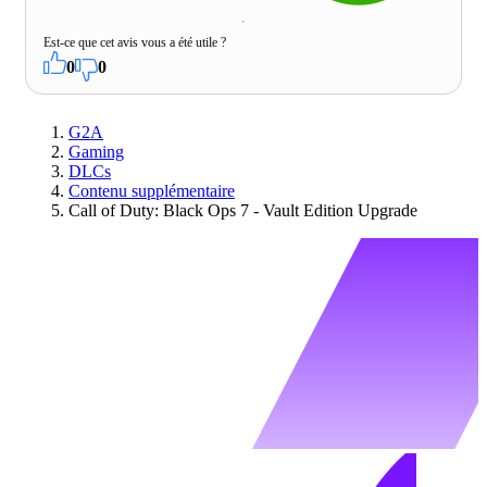
Est-ce que cet avis vous a été utile ?
0
0
G2A
Gaming
DLCs
Contenu supplémentaire
Call of Duty: Black Ops 7 - Vault Edition Upgrade