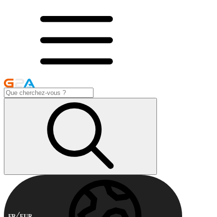
FR
EUR