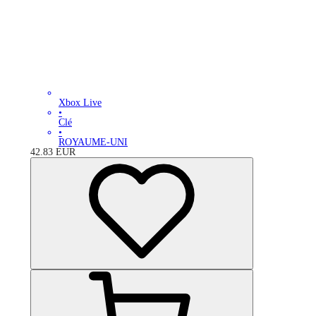
Xbox Live
•
Clé
•
ROYAUME-UNI
42.83
EUR