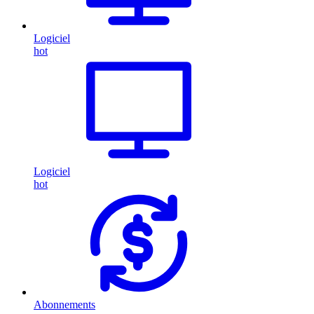
Logiciel
hot
Logiciel
hot
Abonnements