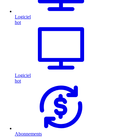
Logiciel
hot
Logiciel
hot
Abonnements