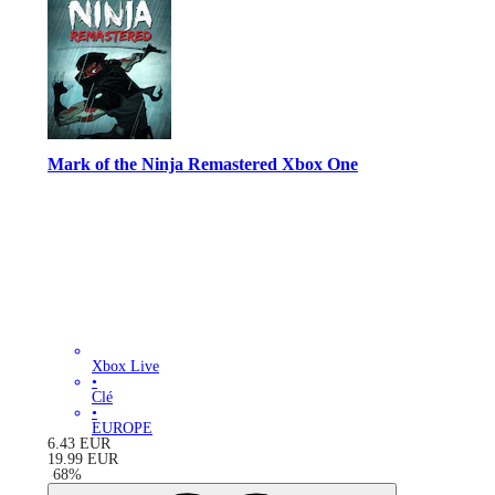
Mark of the Ninja Remastered Xbox One
Xbox Live
•
Clé
•
EUROPE
6.43
EUR
19.99
EUR
-
68
%