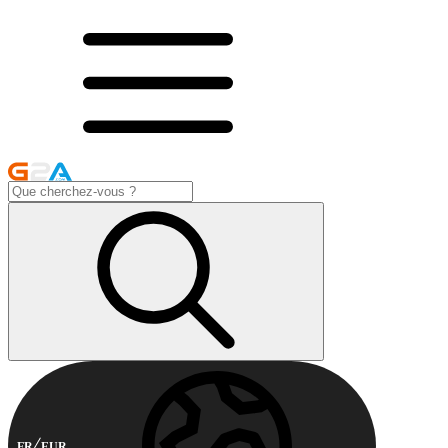
FR
EUR