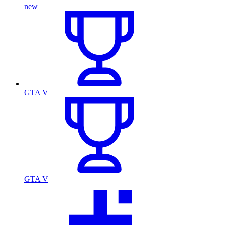
new
GTA V
GTA V