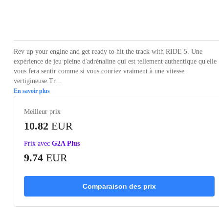
Loading...
Loading...
Loading...
Loading...
Loading
Rev up your engine and get ready to hit the track with RIDE 5. Une
expérience de jeu pleine d'adrénaline qui est tellement authentique qu'elle
vous fera sentir comme si vous couriez vraiment à une vitesse
vertigineuse.Tr...
En savoir plus
Meilleur prix
10.82
EUR
Prix avec
G2A Plus
9.74
EUR
Comparaison des prix