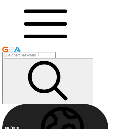
FR
EUR