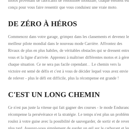
motos provenant de fabricants de renommée mondiale, chaque élément est
conçu pour vous faire ressentir que vous conduisez une vraie moto.
DE ZÉRO À HÉROS
Commencez dans votre garage, grimpez dans les classements et devenez le
meilleur pilote mondial dans le nouveau mode Carrière. Affrontez des
Rivaux de plus en plus habiles, de véritables obstacles qui se dressent entr
vous et la ligne d'arrivée. Apprenez à maîtriser différentes motos et à gére
chaque situation. Ce ne sera pas facile cependant... Le chemin vers la
victoire est semé de défis et c'est à vous de décider lequel vous avez envie
de relever - plus le défi est difficile, plus la récompense est grande !
C'EST UN LONG CHEMIN
Ce n'est pas juste la vitesse qui fait gagner des courses - le mode Enduran
récompense la persévérance et la stratégie. Le temps n'est plus un problèm
roulez à votre guise avec la possibilité de sauvegarder, de sortir et de reve
plus tard. Assurez-vous simplement de garder un œil sur le carburant et le