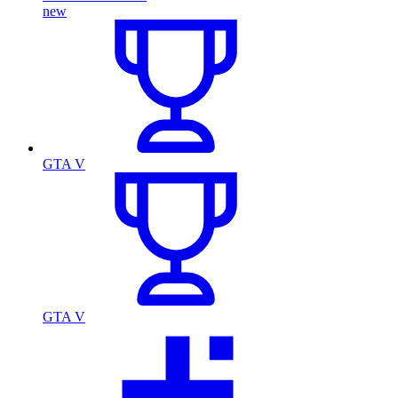
new
GTA V
GTA V