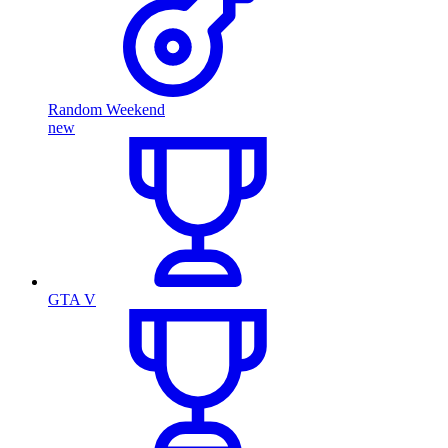
Random Weekend
new
GTA V