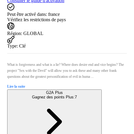
Consulter le guide d'activation
Peut être activé dans:
france
Vérifiez les restrictions de pays
Région
:
GLOBAL
Type
:
Clé
What is forgiveness and what is a lie? Where does desire end and vice begins? The
project "Sex with the Devil" will allow you to ask these and many other frank
questions about the greatest personification of evil in huma ...
Lire la suite
G2A Plus
Gagnez des points Plus:
7