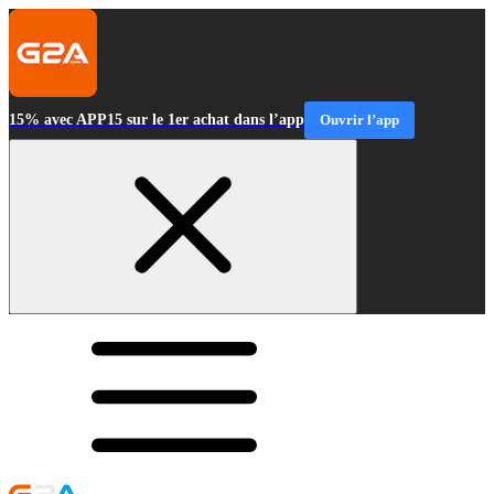
15% avec APP15 sur le 1er achat dans l’app
Ouvrir l’app