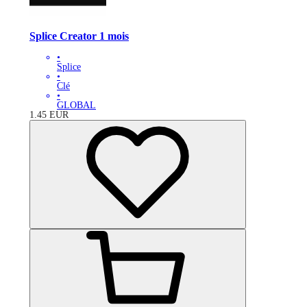
Splice Creator 1 mois
•
Splice
•
Clé
•
GLOBAL
1.45
EUR