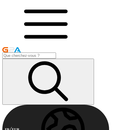
FR
EUR