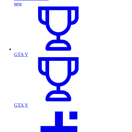
new
GTA V
GTA V