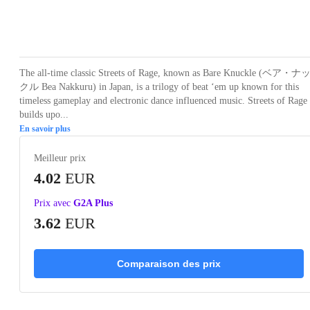
Loading...
Loading...
Loading...
Loading...
Loading
The all-time classic Streets of Rage, known as Bare Knuckle (ベア・ナ
クル Bea Nakkuru) in Japan, is a trilogy of beat ‘em up known for this
timeless gameplay and electronic dance influenced music. Streets of Rage
builds upo...
En savoir plus
Meilleur prix
4.02
EUR
Prix avec
G2A Plus
3.62
EUR
Comparaison des prix