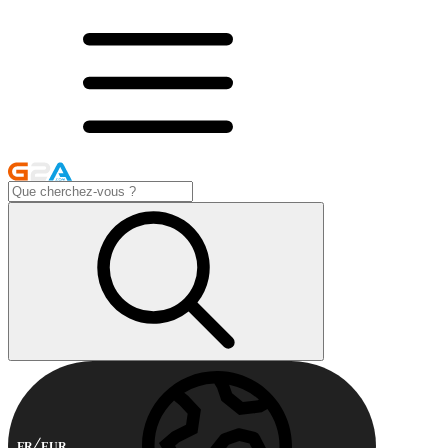
FR
EUR