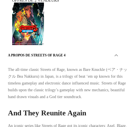
OFFRES DE 2 VENDEURS
Streets of Rage 4 PC
A PROPOS DE STREETS OF RAGE 4
The all-time classic Streets of Rage, known as Bare Knuckle (ベア・ナ
クル Bea Nakkuru) in Japan, is a trilogy of beat ‘em up known for this
timeless gameplay and electronic dance influenced music. Streets of Rage
builds upon the classic trilogy’s gameplay with new mechanics, beautiful
hand drawn visuals and a God tier soundtrack.
Steam
•
And They Reunite Again
Clé
•
ASIE DU SUD-EST
21.12
EUR
An iconic series like Streets of Rage got its iconic characters: Axel, Blaze,