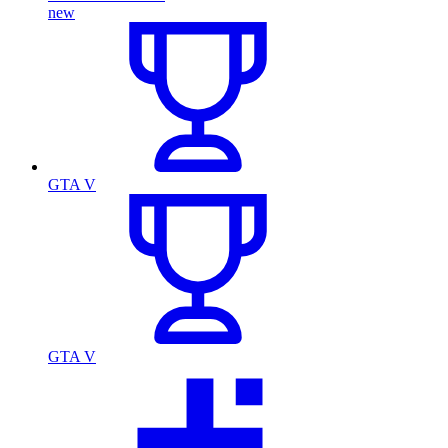
new
GTA V
GTA V