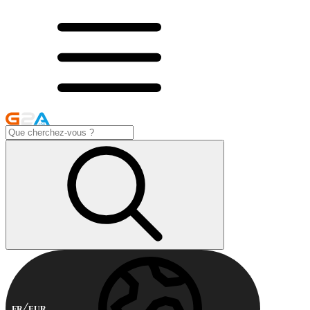
FR
EUR