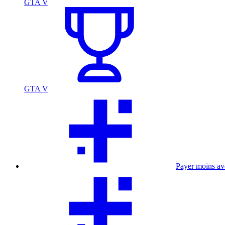
GTA V
GTA V
Payer moins a