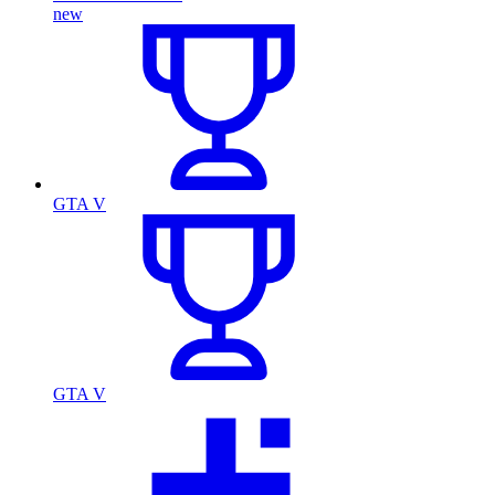
new
GTA V
GTA V