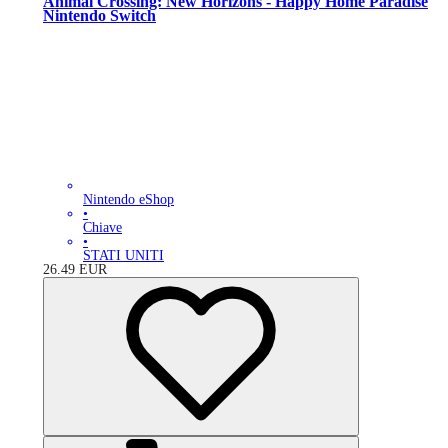
Animal Crossing: New Horizons - Happy Home Paradise
Nintendo Switch
Nintendo eShop
•
Chiave
•
STATI UNITI
26.49
EUR