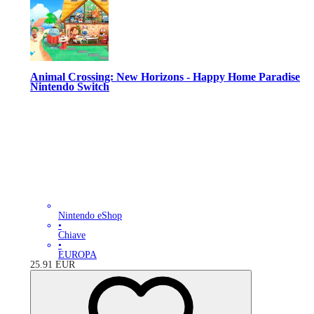
Animal Crossing: New Horizons - Happy Home Paradise
Nintendo Switch
Nintendo eShop
•
Chiave
•
EUROPA
25.91
EUR