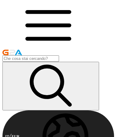
IT
EUR