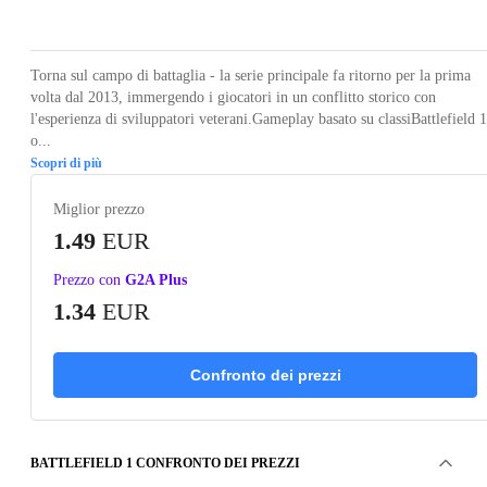
Loading...
Loading...
Loading...
Loading...
Loading
Torna sul campo di battaglia - la serie principale fa ritorno per la prima
volta dal 2013, immergendo i giocatori in un conflitto storico con
l'esperienza di sviluppatori veterani.Gameplay basato su classiBattlefield 1
o...
Scopri di più
Miglior prezzo
1.49
EUR
Prezzo con
G2A Plus
1.34
EUR
Confronto dei prezzi
BATTLEFIELD 1 CONFRONTO DEI PREZZI