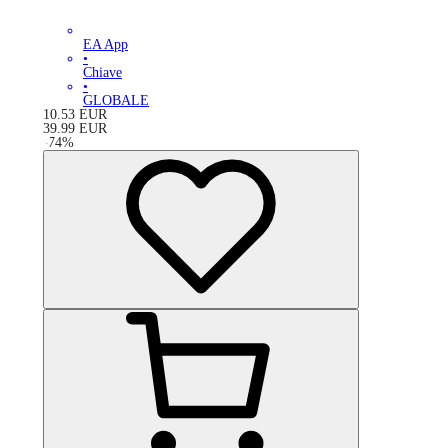
EA App
•
Chiave
•
GLOBALE
10.53
EUR
39.99
EUR
-
74
%