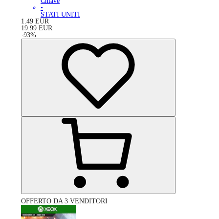
Chiave
•
STATI UNITI
1.49
EUR
19.99
EUR
-
93
%
OFFERTO DA 3 VENDITORI