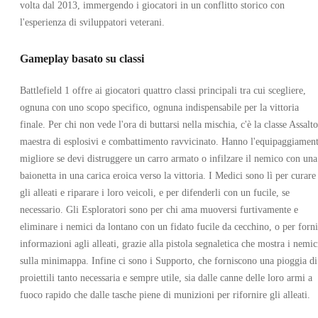
volta dal 2013, immergendo i giocatori in un conflitto storico con
l'esperienza di sviluppatori veterani.
Gameplay basato su classi
Battlefield 1 offre ai giocatori quattro classi principali tra cui scegliere,
ognuna con uno scopo specifico, ognuna indispensabile per la vittoria
finale. Per chi non vede l'ora di buttarsi nella mischia, c'è la classe Assalto
maestra di esplosivi e combattimento ravvicinato. Hanno l'equipaggiamen
migliore se devi distruggere un carro armato o infilzare il nemico con una
baionetta in una carica eroica verso la vittoria. I Medici sono lì per curare
gli alleati e riparare i loro veicoli, e per difenderli con un fucile, se
necessario. Gli Esploratori sono per chi ama muoversi furtivamente e
eliminare i nemici da lontano con un fidato fucile da cecchino, o per forni
informazioni agli alleati, grazie alla pistola segnaletica che mostra i nemic
sulla minimappa. Infine ci sono i Supporto, che forniscono una pioggia di
proiettili tanto necessaria e sempre utile, sia dalle canne delle loro armi a
fuoco rapido che dalle tasche piene di munizioni per rifornire gli alleati.