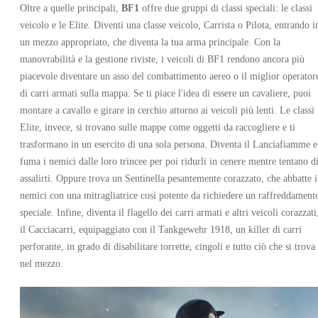
Oltre a quelle principali,
BF1
offre due gruppi di classi speciali: le classi
veicolo e le Elite. Diventi una classe veicolo, Carrista o Pilota, entrando i
un mezzo appropriato, che diventa la tua arma principale. Con la
manovrabilità e la gestione riviste, i veicoli di BF1 rendono ancora più
piacevole diventare un asso del combattimento aereo o il miglior operator
di carri armati sulla mappa. Se ti piace l'idea di essere un cavaliere, puoi
montare a cavallo e girare in cerchio attorno ai veicoli più lenti. Le classi
Elite, invece, si trovano sulle mappe come oggetti da raccogliere e ti
trasformano in un esercito di una sola persona. Diventa il Lanciafiamme e
fuma i nemici dalle loro trincee per poi ridurli in cenere mentre tentano d
assalirti. Oppure trova un Sentinella pesantemente corazzato, che abbatte i
nemici con una mitragliatrice così potente da richiedere un raffreddament
speciale. Infine, diventa il flagello dei carri armati e altri veicoli corazzati
il Cacciacarri, equipaggiato con il Tankgewehr 1918, un killer di carri
perforante, in grado di disabilitare torrette, cingoli e tutto ciò che si trova
nel mezzo.