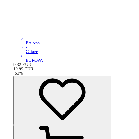
EA App
•
Chiave
•
EUROPA
9.32
EUR
19.99
EUR
-
53
%