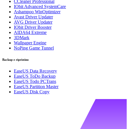
CCleaner Professional
IObit Advanced SystemCare
Ashampoo WinOptimizer
Avast Driver Updater
AVG Driver Updater
IObit Driver Booster
AIDA64 Extreme
3DMark
Wallpaper Engine
NoPing Game Tunnel
Backup e ripristino
EaseUS Data Recovery
EaseUS ToDo Backup
EaseUS Todo PCTrans
EaseUS Partition Master
EaseUS Disk Copy