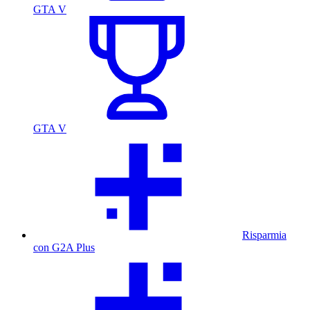
GTA V
GTA V
Risparmia
con G2A Plus