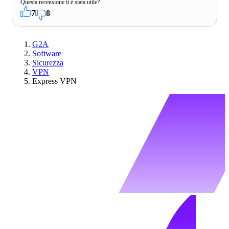
Questa recensione ti è stata utile?
7
8
G2A
Software
Sicurezza
VPN
Express VPN