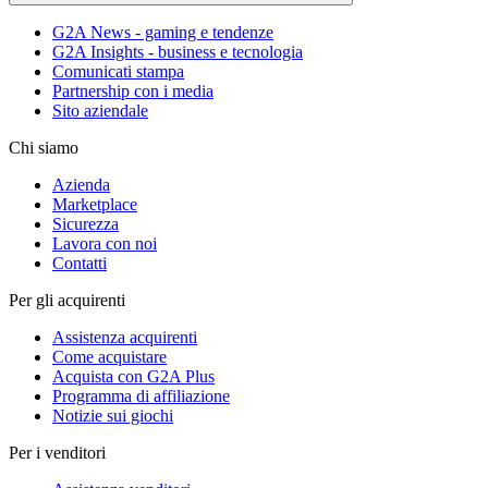
G2A News - gaming e tendenze
G2A Insights - business e tecnologia
Comunicati stampa
Partnership con i media
Sito aziendale
Chi siamo
Azienda
Marketplace
Sicurezza
Lavora con noi
Contatti
Per gli acquirenti
Assistenza acquirenti
Come acquistare
Acquista con G2A Plus
Programma di affiliazione
Notizie sui giochi
Per i venditori