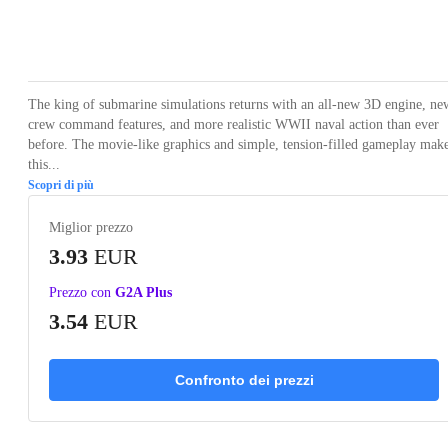
Loading...
Loading...
Loading...
Loading...
Loading
The king of submarine simulations returns with an all-new 3D engine, ne
crew command features, and more realistic WWII naval action than ever
before. The movie-like graphics and simple, tension-filled gameplay mak
this...
Scopri di più
Miglior prezzo
3.93
EUR
Prezzo con
G2A Plus
3.54
EUR
Confronto dei prezzi