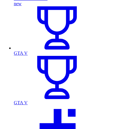
new
GTA V
GTA V