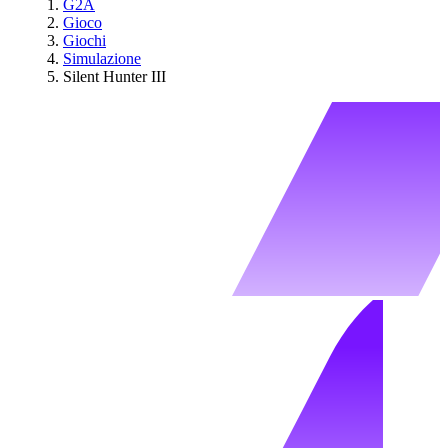
G2A
Gioco
Giochi
Simulazione
Silent Hunter III