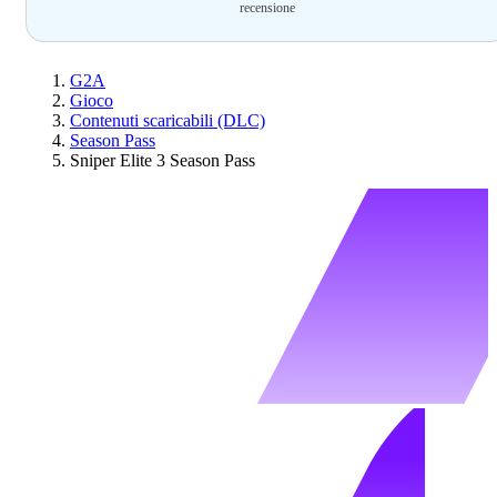
recensione
G2A
Gioco
Contenuti scaricabili (DLC)
Season Pass
Sniper Elite 3 Season Pass