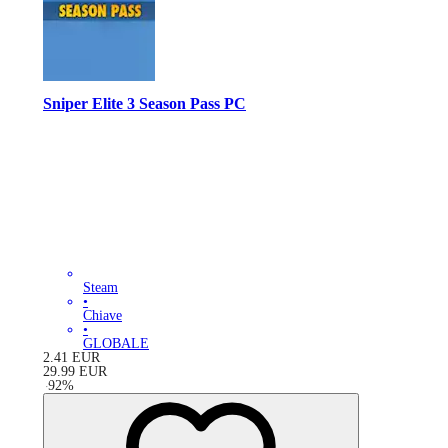
Sniper Elite 3 Season Pass PC
Steam
•
Chiave
•
GLOBALE
2.41
EUR
29.99
EUR
-
92
%