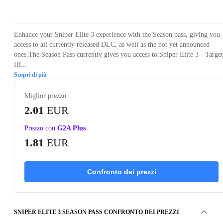
Loading...
Loading...
Loading...
Loading...
Loading
Enhance your Sniper Elite 3 experience with the Season pass, giving you
access to all currently released DLC, as well as the not yet announced
ones.The Season Pass currently gives you access to:Sniper Elite 3 - Target
Hi...
Scopri di più
Miglior prezzo
2.01
EUR
Prezzo con
G2A Plus
1.81
EUR
Confronto dei prezzi
SNIPER ELITE 3 SEASON PASS CONFRONTO DEI PREZZI