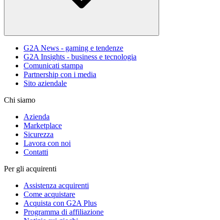
G2A News - gaming e tendenze
G2A Insights - business e tecnologia
Comunicati stampa
Partnership con i media
Sito aziendale
Chi siamo
Azienda
Marketplace
Sicurezza
Lavora con noi
Contatti
Per gli acquirenti
Assistenza acquirenti
Come acquistare
Acquista con G2A Plus
Programma di affiliazione