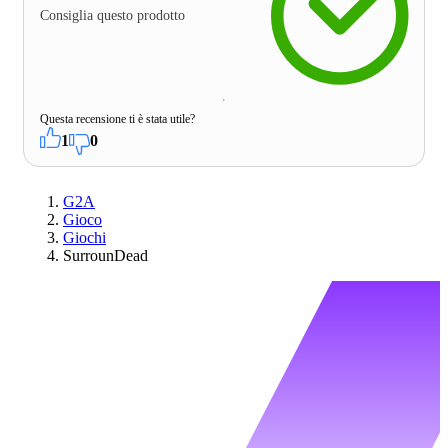
Consiglia questo prodotto
Questa recensione ti è stata utile?
1
0
G2A
Gioco
Giochi
SurrounDead