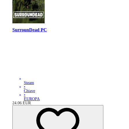
SurrounDead PC
Steam
•
Chiave
•
EUROPA
24.06
EUR