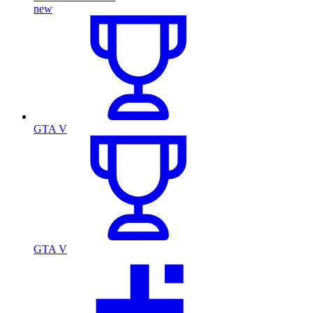
new
GTA V
GTA V