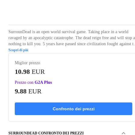
Loading...
Loading...
Loading...
Loading...
Loading
SurrounDead is an open world survival game. Taking place in a world
ravaged by an apocalyptic catastrophe. The dead reign free and will stop a
nothing to kill you. 5 years have passed since civilization fought against t.
Scopri di più
Miglior prezzo
10.98
EUR
Prezzo con
G2A Plus
9.88
EUR
Confronto dei prezzi
SURROUNDEAD CONFRONTO DEI PREZZI