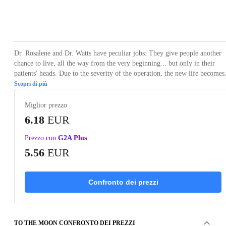
Loading...
Loading...
Loading...
Loading...
Loading
Dr. Rosalene and Dr. Watts have peculiar jobs: They give people another
chance to live, all the way from the very beginning... but only in their
patients' heads. Due to the severity of the operation, the new life becomes.
Scopri di più
Miglior prezzo
6.18
EUR
Prezzo con
G2A Plus
5.56
EUR
Confronto dei prezzi
TO THE MOON CONFRONTO DEI PREZZI