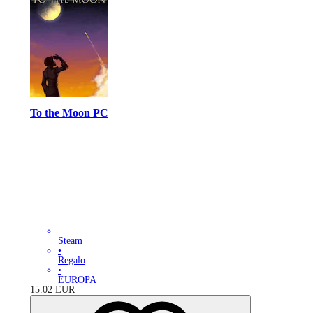
To the Moon PC
Steam
•
Regalo
•
EUROPA
15.02
EUR