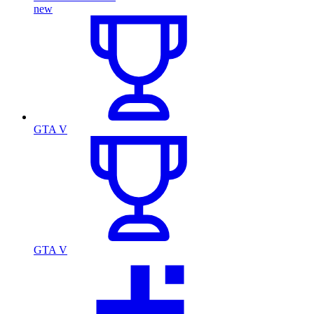
new
GTA V
GTA V