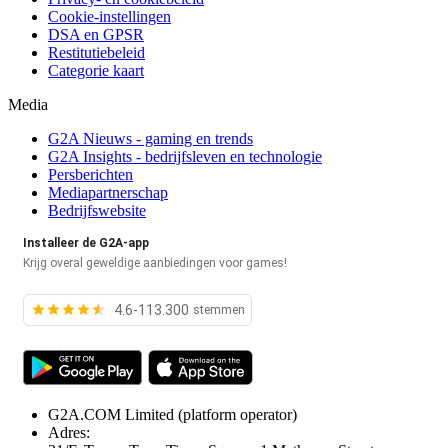
Cookie-instellingen
DSA en GPSR
Restitutiebeleid
Categorie kaart
Media
G2A Nieuws - gaming en trends
G2A Insights - bedrijfsleven en technologie
Persberichten
Mediapartnerschap
Bedrijfswebsite
Installeer de G2A-app
Krijg overal geweldige aanbiedingen voor games!
4.6-113.300
stemmen
G2A.COM Limited
(platform operator)
Adres: