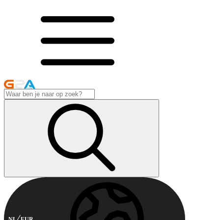
NL
EUR