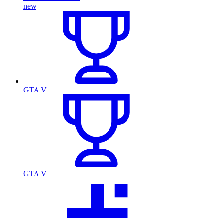
new
GTA V
GTA V