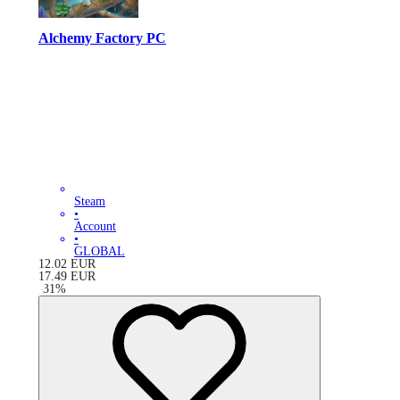
Alchemy Factory PC
Steam
•
Account
•
GLOBAL
12.02
EUR
17.49
EUR
-
31
%