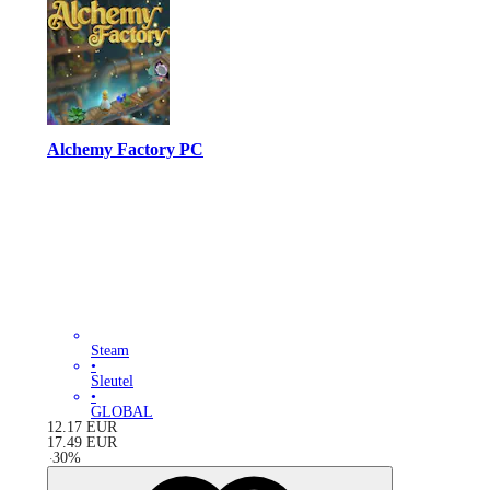
Alchemy Factory PC
Steam
•
Sleutel
•
GLOBAL
12.17
EUR
17.49
EUR
-
30
%