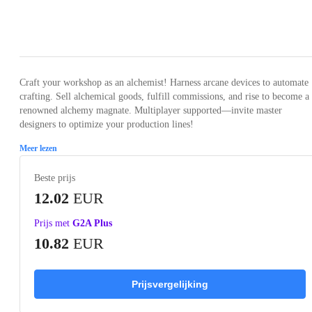
Loading...
Loading...
Loading...
Loading...
Loading
Craft your workshop as an alchemist! Harness arcane devices to automate
crafting. Sell alchemical goods, fulfill commissions, and rise to become a
renowned alchemy magnate. Multiplayer supported—invite master
designers to optimize your production lines!
Meer lezen
Beste prijs
12.02
EUR
Prijs met
G2A Plus
10.82
EUR
Prijsvergelijking