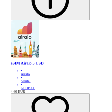
eSIM Airalo 5 USD
•
Airalo
•
Sleutel
•
GLOBAL
4.60
EUR