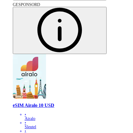
GESPONSORD
eSIM Airalo 10 USD
•
Airalo
•
Sleutel
•