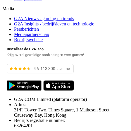
Media
G2A Nieuws - gaming en trends
G2A Insights - bedrijfsleven en technologie
Persberichten
Mediapartnerschap
Bedrijfswebsite
Installeer de G2A-app
Krijg overal geweldige aanbiedingen voor games!
4.6-113.300
stemmen
G2A.COM Limited
(platform operator)
Adres:
31/F, Tower Two, Times Square, 1 Matheson Street,
Causeway Bay, Hong Kong
Bedrijfs registratie nummer:
63264201