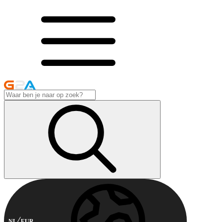
NL
EUR