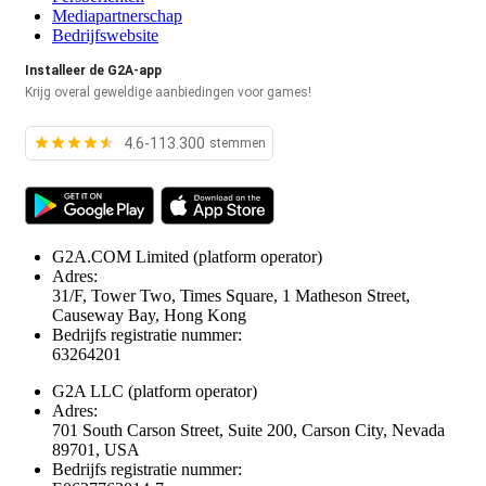
Mediapartnerschap
Bedrijfswebsite
Installeer de G2A-app
Krijg overal geweldige aanbiedingen voor games!
4.6-113.300
stemmen
G2A.COM Limited
(platform operator)
Adres:
31/F, Tower Two, Times Square, 1 Matheson Street,
Causeway Bay, Hong Kong
Bedrijfs registratie nummer:
63264201
G2A LLC
(platform operator)
Adres:
701 South Carson Street, Suite 200, Carson City, Nevada
89701, USA
Bedrijfs registratie nummer: