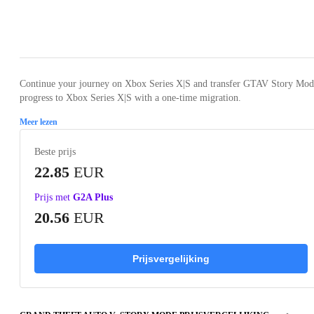
Loading...
Loading...
Loading...
Loading...
Loading
Continue your journey on Xbox Series X|S and transfer GTAV Story Mod
progress to Xbox Series X|S with a one-time migration.
Meer lezen
Beste prijs
22.85
EUR
Prijs met
G2A Plus
20.56
EUR
Prijsvergelijking