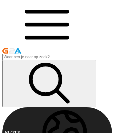
NL
EUR