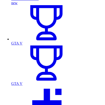
new
GTA V
GTA V