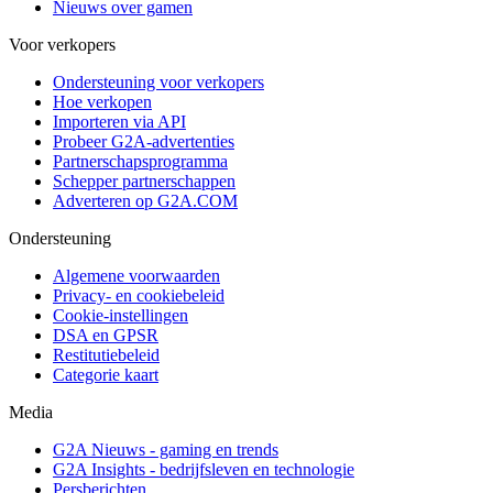
Nieuws over gamen
Voor verkopers
Ondersteuning voor verkopers
Hoe verkopen
Importeren via API
Probeer G2A-advertenties
Partnerschapsprogramma
Schepper partnerschappen
Adverteren op G2A.COM
Ondersteuning
Algemene voorwaarden
Privacy- en cookiebeleid
Cookie-instellingen
DSA en GPSR
Restitutiebeleid
Categorie kaart
Media
G2A Nieuws - gaming en trends
G2A Insights - bedrijfsleven en technologie
Persberichten