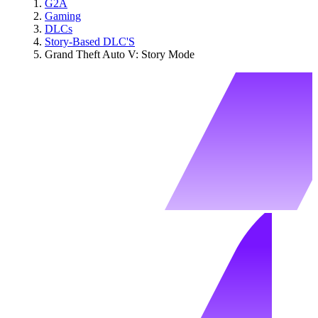
G2A
Gaming
DLCs
Story-Based DLC'S
Grand Theft Auto V: Story Mode