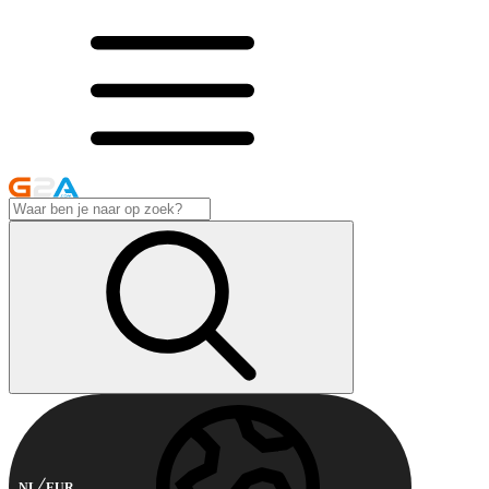
NL
EUR