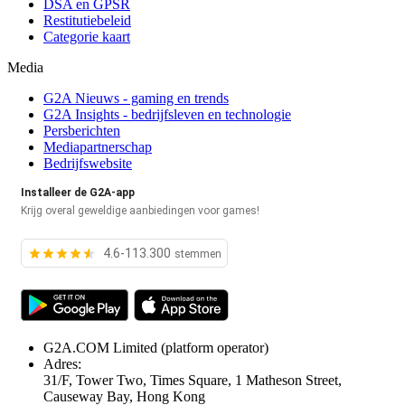
DSA en GPSR
Restitutiebeleid
Categorie kaart
Media
G2A Nieuws - gaming en trends
G2A Insights - bedrijfsleven en technologie
Persberichten
Mediapartnerschap
Bedrijfswebsite
Installeer de G2A-app
Krijg overal geweldige aanbiedingen voor games!
4.6-113.300
stemmen
G2A.COM Limited
(platform operator)
Adres:
31/F, Tower Two, Times Square, 1 Matheson Street,
Causeway Bay, Hong Kong