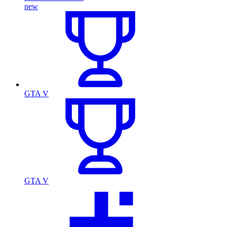
new
GTA V
GTA V