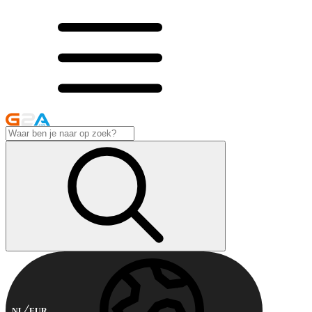
NL
EUR