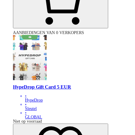
AANBIEDINGEN VAN 0 VERKOPERS
HypeDrop Gift Card 5 EUR
•
HypeDrop
•
Sleutel
•
GLOBAL
Niet op voorraad