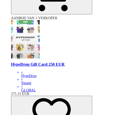
AANBOD VAN 1 VERKOPER
HypeDrop Gift Card 250 EUR
•
HypeDrop
•
Sleutel
•
GLOBAL
275.15
EUR