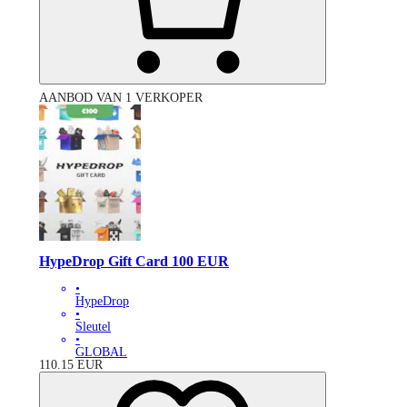
AANBOD VAN 1 VERKOPER
HypeDrop Gift Card 100 EUR
•
HypeDrop
•
Sleutel
•
GLOBAL
110.15
EUR