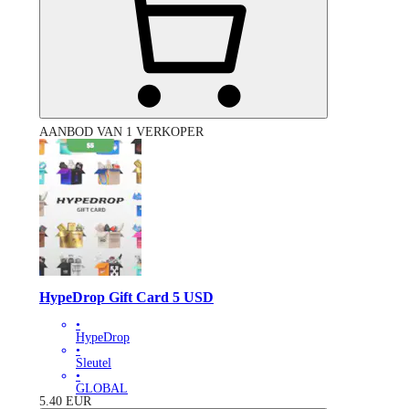
AANBOD VAN 1 VERKOPER
HypeDrop Gift Card 5 USD
•
HypeDrop
•
Sleutel
•
GLOBAL
5.40
EUR