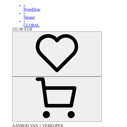
•
HypeDrop
•
Sleutel
•
GLOBAL
255.00
EUR
AANBOD VAN 1 VERKOPER