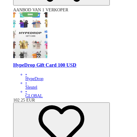
AANBOD VAN 1 VERKOPER
HypeDrop Gift Card 100 USD
•
HypeDrop
•
Sleutel
•
GLOBAL
102.25
EUR