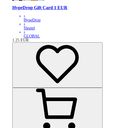
HypeDrop Gift Card 1 EUR
•
HypeDrop
•
Sleutel
•
GLOBAL
1.25
EUR