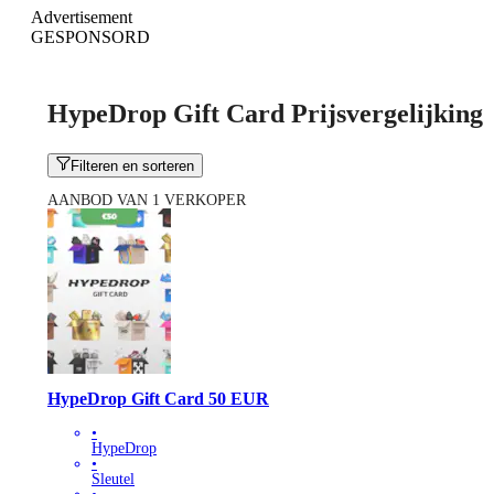
Advertisement
GESPONSORD
HypeDrop Gift Card Prijsvergelijking
Filteren en sorteren
AANBOD VAN 1 VERKOPER
HypeDrop Gift Card 50 EUR
•
HypeDrop
•
Sleutel