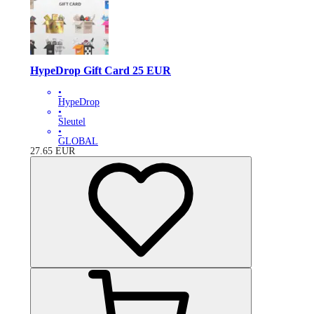
HypeDrop Gift Card 25 EUR
•
HypeDrop
•
Sleutel
•
GLOBAL
27.65
EUR