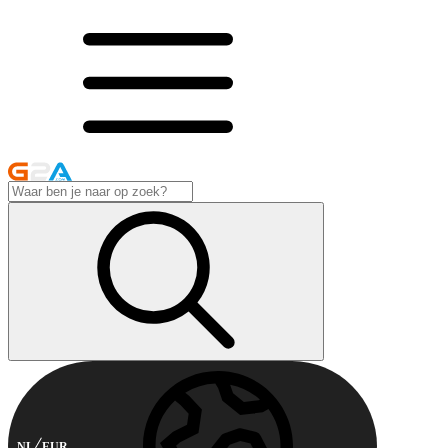
NL
EUR