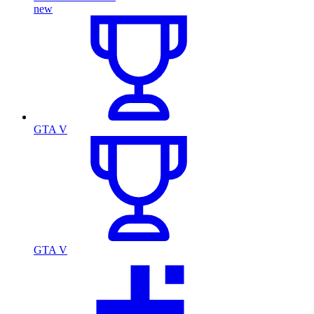
new
GTA V
GTA V