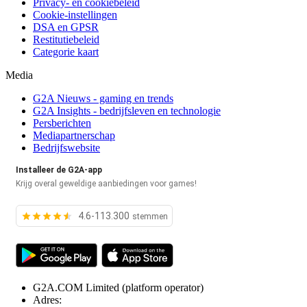
Privacy- en cookiebeleid
Cookie-instellingen
DSA en GPSR
Restitutiebeleid
Categorie kaart
Media
G2A Nieuws - gaming en trends
G2A Insights - bedrijfsleven en technologie
Persberichten
Mediapartnerschap
Bedrijfswebsite
Installeer de G2A-app
Krijg overal geweldige aanbiedingen voor games!
4.6-113.300
stemmen
G2A.COM Limited
(platform operator)
Adres: