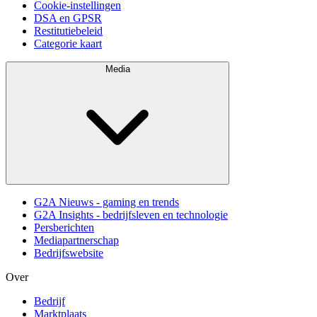
Cookie-instellingen
DSA en GPSR
Restitutiebeleid
Categorie kaart
Media
G2A Nieuws - gaming en trends
G2A Insights - bedrijfsleven en technologie
Persberichten
Mediapartnerschap
Bedrijfswebsite
Over
Bedrijf
Marktplaats