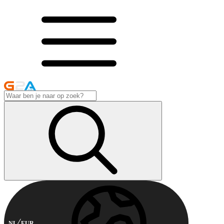
NL
EUR