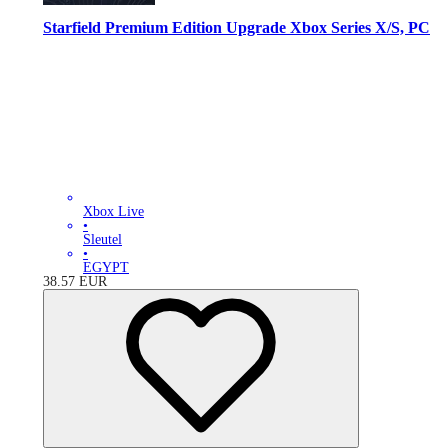
Starfield Premium Edition Upgrade Xbox Series X/S, PC
Xbox Live
•
Sleutel
•
EGYPT
38.57
EUR