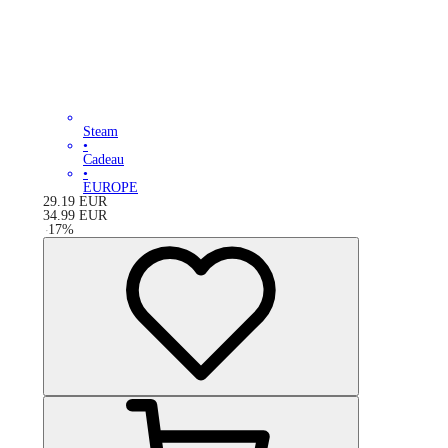
Steam
•
Cadeau
•
EUROPE
29.19
EUR
34.99
EUR
-
17
%