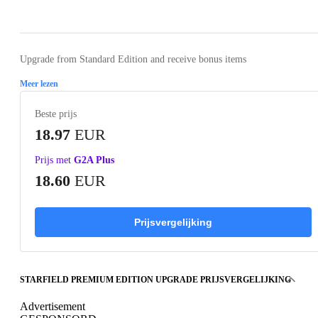
Loading...
Loading...
Loading...
Loading...
Loading
Upgrade from Standard Edition and receive bonus items
Meer lezen
Beste prijs
18.97
EUR
Prijs met
G2A Plus
18.60
EUR
Prijsvergelijking
STARFIELD PREMIUM EDITION UPGRADE PRIJSVERGELIJKING
Advertisement