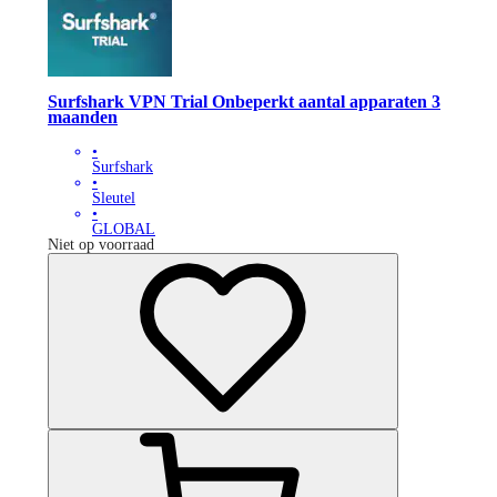
Surfshark VPN Trial Onbeperkt aantal apparaten 3
maanden
•
Surfshark
•
Sleutel
•
GLOBAL
Niet op voorraad