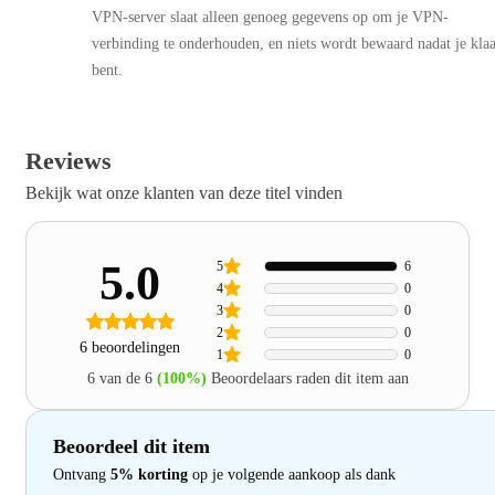
VPN-server slaat alleen genoeg gegevens op om je VPN-
verbinding te onderhouden, en niets wordt bewaard nadat je kla
bent.
Reviews
Bekijk wat onze klanten van deze titel vinden
5.0
5
6
4
0
3
0
2
0
6 beoordelingen
1
0
6 van de 6
(100%)
Beoordelaars raden dit item aan
Beoordeel dit item
Ontvang
5% korting
op je volgende aankoop als dank