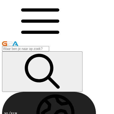
NL
EUR