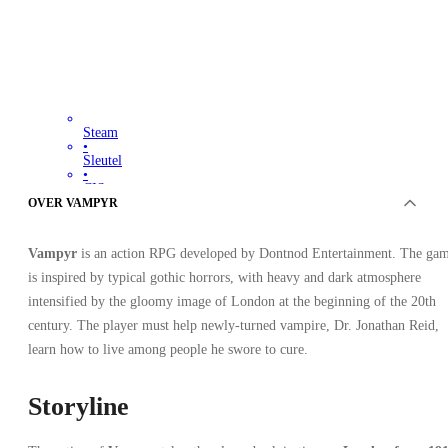
Steam
•
Sleutel
•
CIS
7.44
EUR
OVER VAMPYR
49.99
EUR
-
85
%
Vampyr
is an action RPG developed by Dontnod Entertainment. The ga
is inspired by typical gothic horrors, with heavy and dark atmosphere
intensified by the gloomy image of London at the beginning of the 20th
century. The player must help newly-turned vampire, Dr. Jonathan Reid,
learn how to live among people he swore to cure.
Storyline