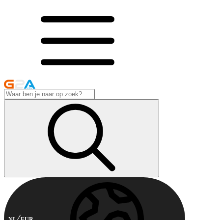
NL
EUR