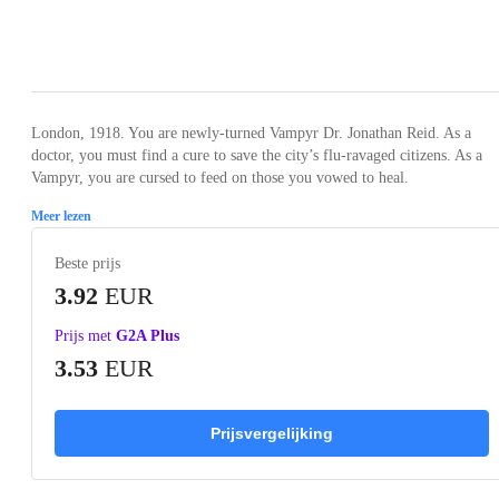
Loading...
Loading...
Loading...
Loading...
Loading
London, 1918. You are newly-turned Vampyr Dr. Jonathan Reid. As a
doctor, you must find a cure to save the city’s flu-ravaged citizens. As a
Vampyr, you are cursed to feed on those you vowed to heal.
Meer lezen
Beste prijs
3.92
EUR
Prijs met
G2A Plus
3.53
EUR
Prijsvergelijking