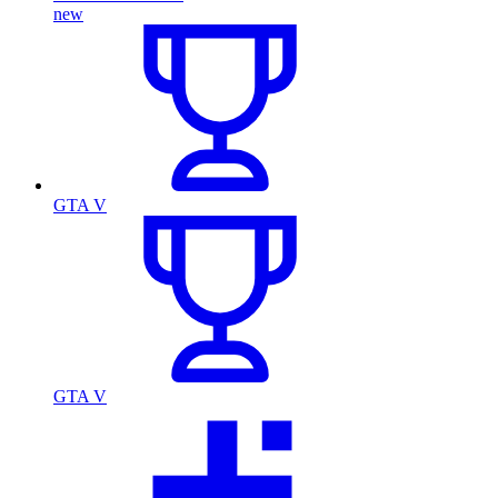
new
GTA V
GTA V