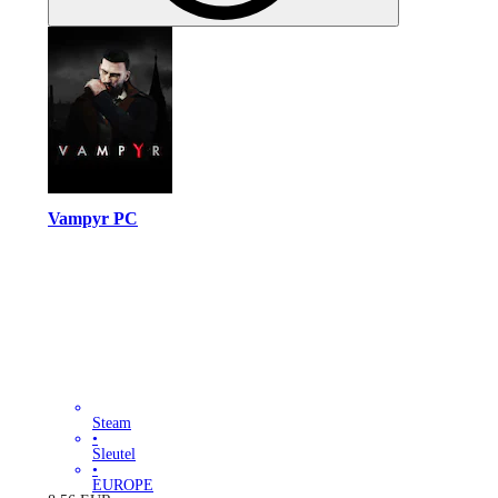
Vampyr PC
Steam
•
Sleutel
•
EUROPE