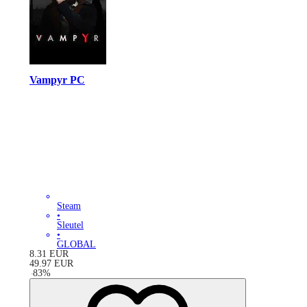
Vampyr PC
Steam
•
Sleutel
•
GLOBAL
8.31
EUR
49.97
EUR
-
83
%