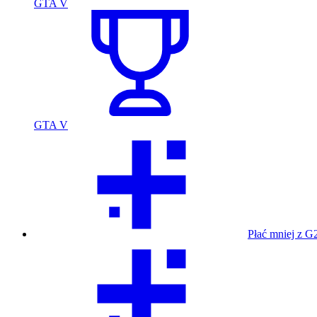
GTA V
GTA V
Płać mniej z G