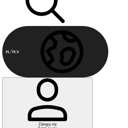
PL
PLN
Zaloguj się