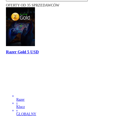
OFERTY OD 35 SPRZEDAWCÓW
Razer Gold 5 USD
Razer
•
Klucz
•
GLOBALNY