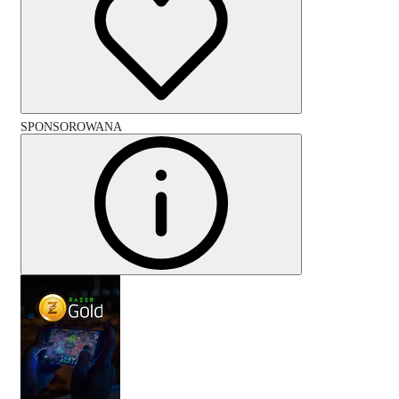
SPONSOROWANA