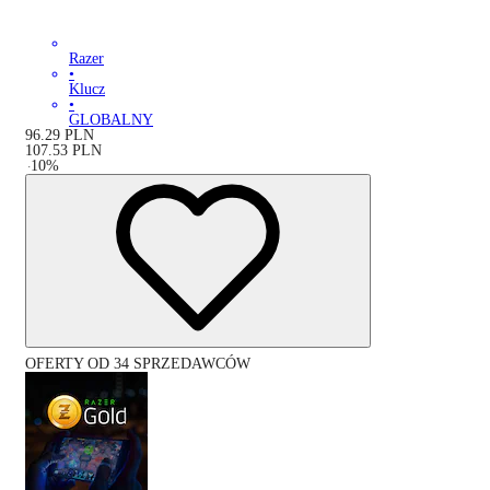
Razer
•
Klucz
•
GLOBALNY
96.29
PLN
107.53
PLN
-
10
%
OFERTY OD 34 SPRZEDAWCÓW