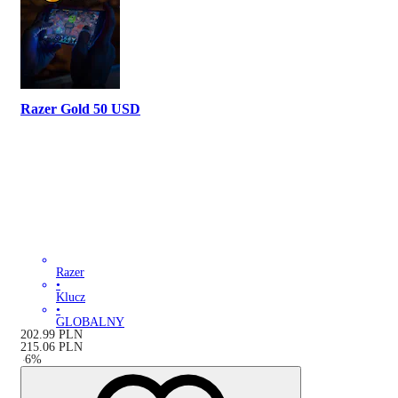
Razer Gold 50 USD
Razer
•
Klucz
•
GLOBALNY
202.99
PLN
215.06
PLN
-
6
%