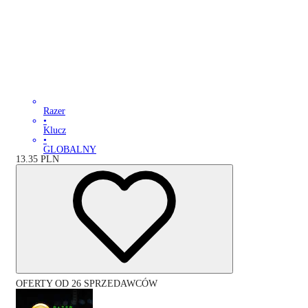
Razer
•
Klucz
•
GLOBALNY
13.35
PLN
OFERTY OD 26 SPRZEDAWCÓW