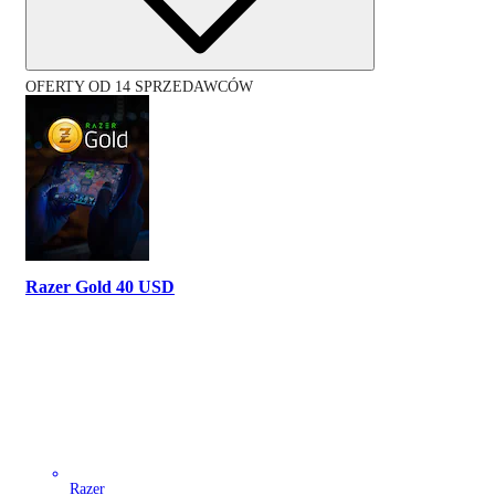
OFERTY OD 14 SPRZEDAWCÓW
Razer Gold 40 USD
Razer