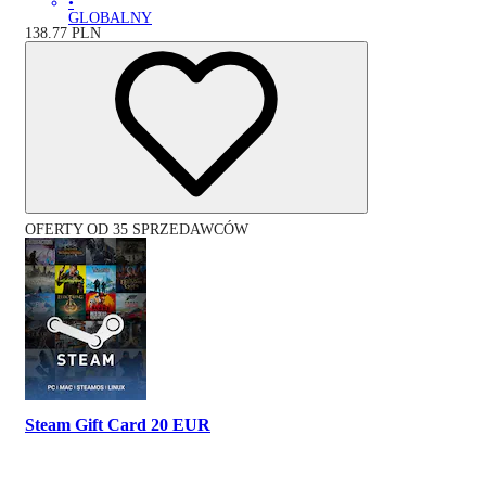
•
GLOBALNY
138.77
PLN
OFERTY OD 35 SPRZEDAWCÓW
Steam Gift Card 20 EUR