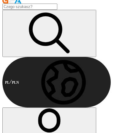
PL
PLN