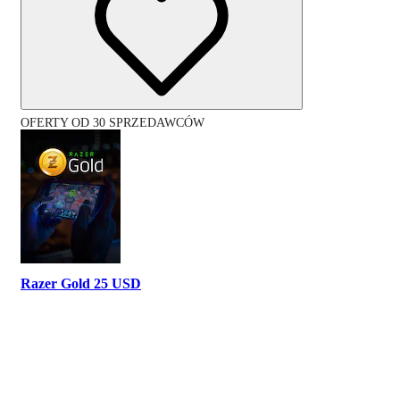
OFERTY OD 30 SPRZEDAWCÓW
Razer Gold 25 USD