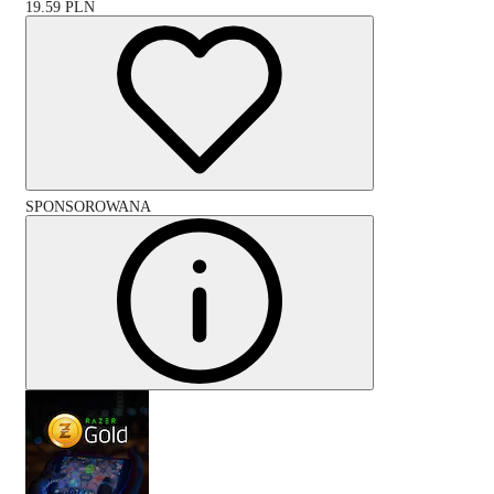
19.59
PLN
SPONSOROWANA