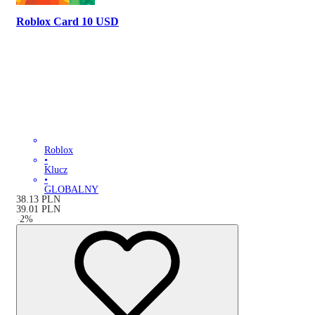
Roblox Card 10 USD
Roblox
•
Klucz
•
GLOBALNY
38.13
PLN
39.01
PLN
-
2
%