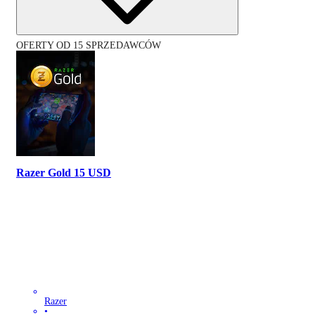
OFERTY OD 15 SPRZEDAWCÓW
Razer Gold 15 USD
Razer
•