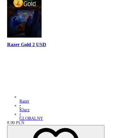
Razer Gold 2 USD
Razer
•
Klucz
•
GLOBALNY
8.90
PLN