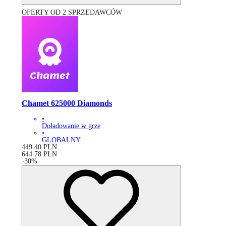
OFERTY OD 2 SPRZEDAWCÓW
Chamet 625000 Diamonds
•
Doładowanie w grze
•
GLOBALNY
449.40
PLN
644.78
PLN
-
30
%