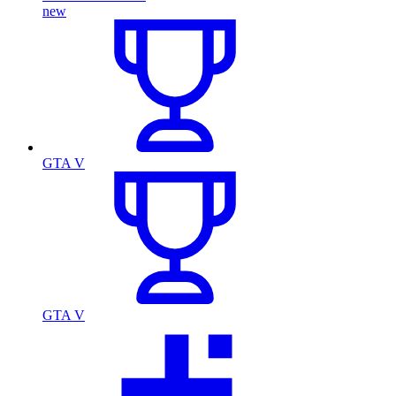
new
GTA V
GTA V