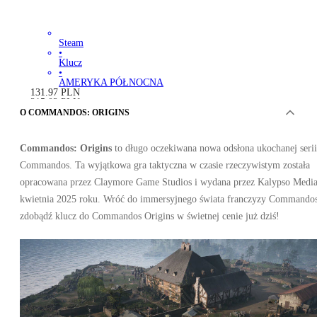
Steam
•
Klucz
•
AMERYKA PÓŁNOCNA
131.97
PLN
215.02
PLN
-
39
%
O COMMANDOS: ORIGINS
Commandos: Origins
to długo oczekiwana nowa odsłona ukochanej serii
Commandos. Ta wyjątkowa gra taktyczna w czasie rzeczywistym została
opracowana przez Claymore Game Studios i wydana przez Kalypso Media
kwietnia 2025 roku. Wróć do immersyjnego świata franczyzy Commandos
zdobądź klucz do Commandos Origins w świetnej cenie już dziś!