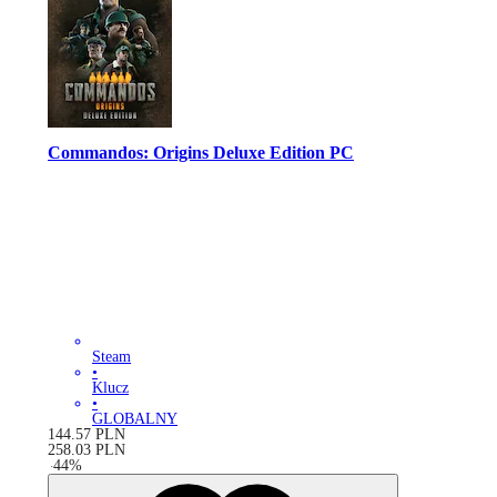
Commandos: Origins Deluxe Edition PC
Steam
•
Klucz
•
GLOBALNY
144.57
PLN
258.03
PLN
-
44
%