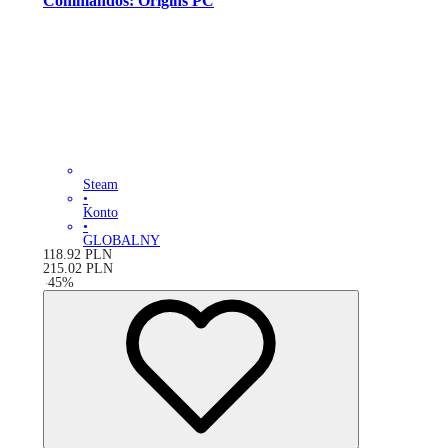
Commandos: Origins PC
Steam
•
Konto
•
GLOBALNY
118.92
PLN
215.02
PLN
-
45
%