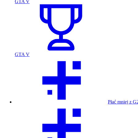
GTA V
GTA V
Płać mniej z G