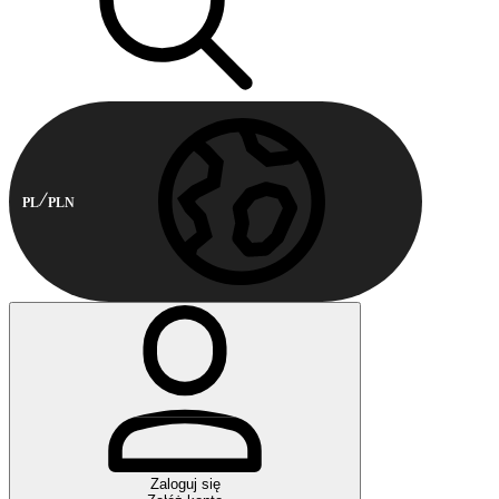
PL
PLN
Zaloguj się