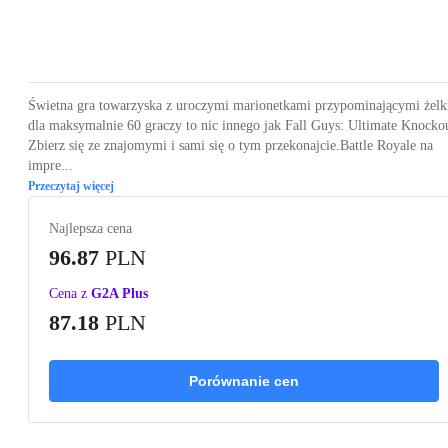
Loading...
Loading...
Loading...
Loading...
Loading
Świetna gra towarzyska z uroczymi marionetkami przypominającymi żelk
dla maksymalnie 60 graczy to nic innego jak Fall Guys: Ultimate Knocko
Zbierz się ze znajomymi i sami się o tym przekonajcie.Battle Royale na
impre...
Przeczytaj więcej
Najlepsza cena
96.87
PLN
Cena z
G2A Plus
87.18
PLN
Porównanie cen