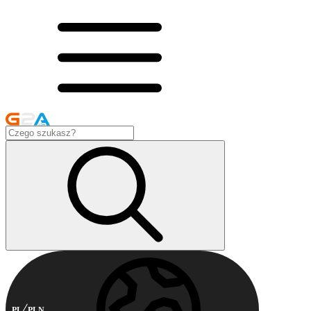
PL
PLN