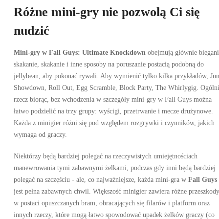
Różne mini-gry nie pozwolą Ci się
nudzić
Mini-gry w Fall Guys: Ultimate Knockdown
obejmują głównie biegani
skakanie, skakanie i inne sposoby na poruszanie postacią podobną do
jellybean, aby pokonać rywali. Aby wymienić tylko kilka przykładów, Ju
Showdown, Roll Out, Egg Scramble, Block Party, The Whirlygig. Ogóln
rzecz biorąc, bez wchodzenia w szczegóły mini-gry w Fall Guys można
łatwo podzielić na trzy grupy: wyścigi, przetrwanie i mecze drużynowe.
Każda z minigier różni się pod względem rozgrywki i czynników, jakich
wymaga od graczy.
Niektórzy będą bardziej polegać na rzeczywistych umiejętnościach
manewrowania tymi zabawnymi żelkami, podczas gdy inni będą bardziej
polegać na szczęściu - ale, co najważniejsze, każda mini-gra w
Fall Guys
jest pełna zabawnych chwil. Większość minigier zawiera różne przeszkod
w postaci opuszczanych bram, obracających się filarów i platform oraz
innych rzeczy, które mogą łatwo spowodować upadek żelków graczy (co