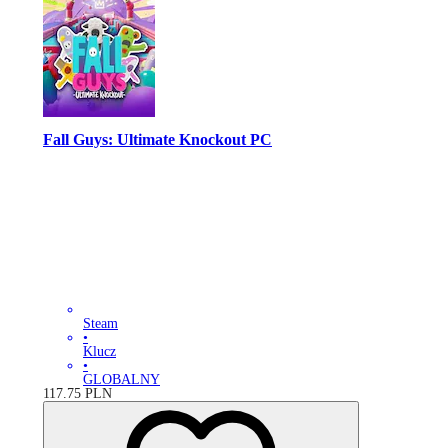
Fall Guys: Ultimate Knockout PC
Steam
•
Klucz
•
GLOBALNY
117.75
PLN