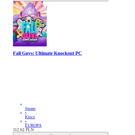
Fall Guys: Ultimate Knockout PC
Steam
•
Klucz
•
EUROPA
112.62
PLN