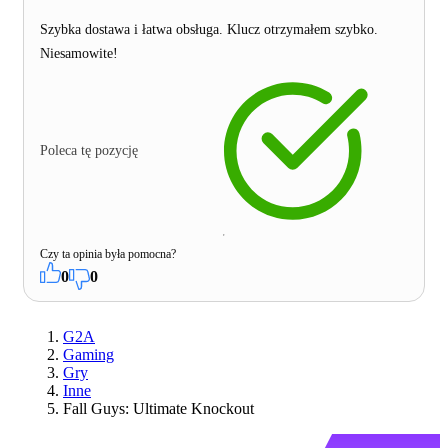
Szybka dostawa i łatwa obsługa. Klucz otrzymałem szybko.
Niesamowite!
Poleca tę pozycję
Czy ta opinia była pomocna?
0
0
G2A
Gaming
Gry
Inne
Fall Guys: Ultimate Knockout