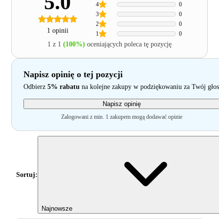
5.0
4
0
3
0
2
0
1 opinii
1
0
1 z 1
(100%)
oceniających poleca tę pozycję
Napisz opinię o tej pozycji
Odbierz
5% rabatu
na kolejne zakupy w podziękowaniu za Twój głos
Napisz opinię
Zalogowani z min. 1 zakupem mogą dodawać opinie
Sortuj:
Najnowsze