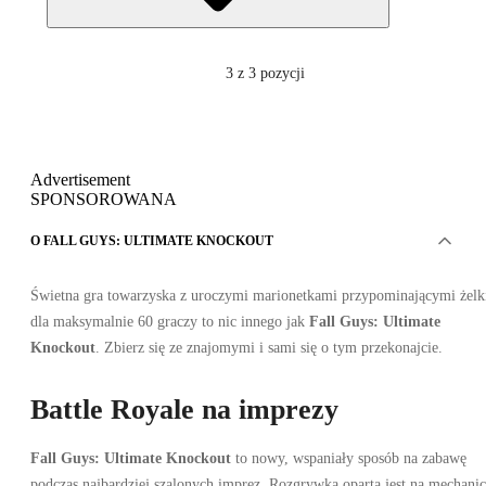
3
z 3 pozycji
Advertisement
SPONSOROWANA
O FALL GUYS: ULTIMATE KNOCKOUT
Świetna gra towarzyska z uroczymi marionetkami przypominającymi żelk
dla maksymalnie 60 graczy to nic innego jak
Fall Guys: Ultimate
Knockout
. Zbierz się ze znajomymi i sami się o tym przekonajcie.
Battle Royale na imprezy
Fall Guys: Ultimate Knockout
to nowy, wspaniały sposób na zabawę
podczas najbardziej szalonych imprez. Rozgrywka oparta jest na mechani