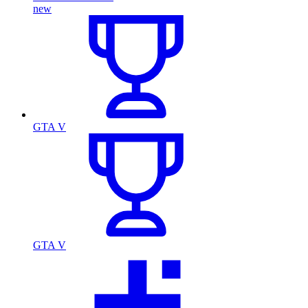
new
GTA V
GTA V