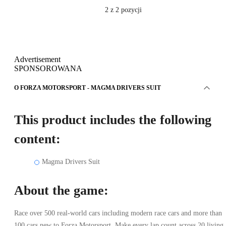
2
z 2 pozycji
Advertisement
SPONSOROWANA
O FORZA MOTORSPORT - MAGMA DRIVERS SUIT
This product includes the following
content:
Magma Drivers Suit
About the game:
Race over 500 real-world cars including modern race cars and more than
100 cars new to Forza Motorsport. Make every lap count across 20 living