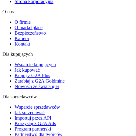
Strona korporacyjna
O nas
O firmie
O marketplace
Bezpieczeństwo
Kariera
Kontakt
Dla kupujących
Wsparcie kupujących
Jak kupować
Kupuj z G2A Plus
Zarabiaj z G2A Goldmine
Nowości ze świata gier
Dla sprzedawców
Wsparcie sprzedawców
Jak sprzedawać
Importuj przez API
Korzystaj z G2A Ads
Program partnerski
Partnerstwo dla twórców