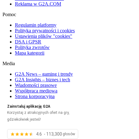
Reklama w G2A.COM
Pomoc
Regulamin platformy
Polityka prywatności i cookies
Ustawienia plików "cookies"
DSA i GPSR
Polityka zwrotów
Mapa kategorii
Media
G2A News – gaming i trendy
G2A Insights – biznes i tech
Wiadomości prasowe
Współpraca mediowa
Strona korporacyjna
Zainstaluj aplikację G2A
Korzystaj z atrakcyjnych ofert na gry,
gdziekolwiek jesteś!
4.6 - 113,300
głosów