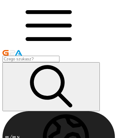
PL
PLN