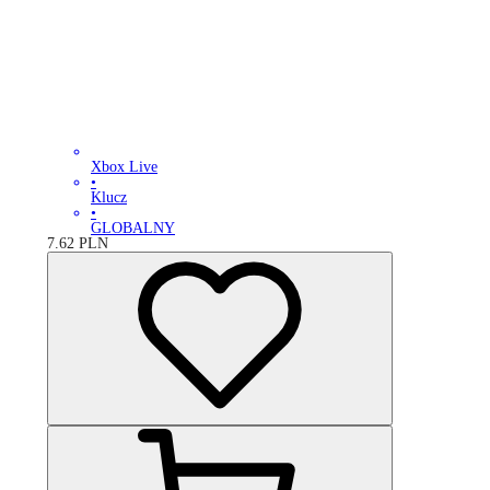
Xbox Live
•
Klucz
•
GLOBALNY
7.62
PLN