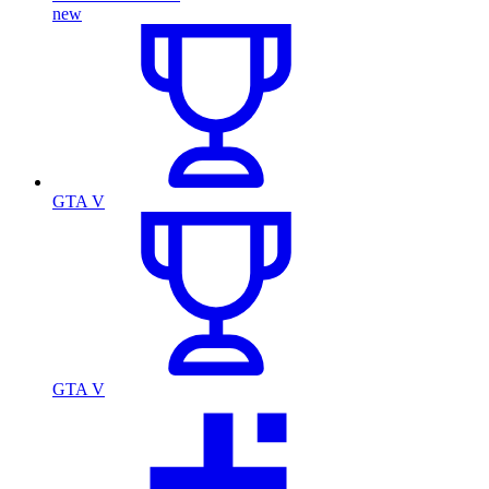
new
GTA V
GTA V