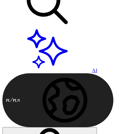
AI
PL
PLN