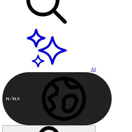
AI
PL
PLN