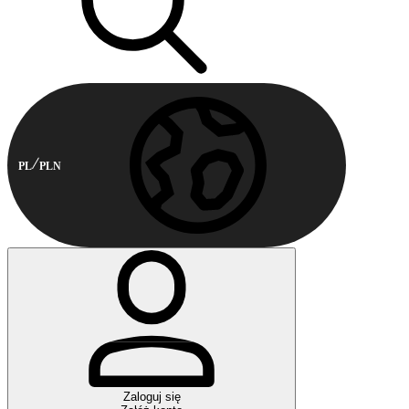
PL
PLN
Zaloguj się