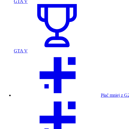
GTA V
GTA V
Płać mniej z G