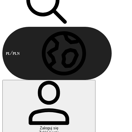
PL
PLN
Zaloguj się