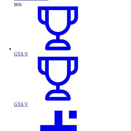
new
GTA V
GTA V