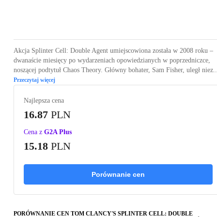
Loading...
Loading...
Loading...
Loading...
Loading
Akcja Splinter Cell: Double Agent umiejscowiona została w 2008 roku –
dwanaście miesięcy po wydarzeniach opowiedzianych w poprzedniczce,
noszącej podtytuł Chaos Theory. Główny bohater, Sam Fisher, uległ niez..
Przeczytaj więcej
Najlepsza cena
16.87
PLN
Cena z
G2A Plus
15.18
PLN
Porównanie cen
PORÓWNANIE CEN TOM CLANCY'S SPLINTER CELL: DOUBLE