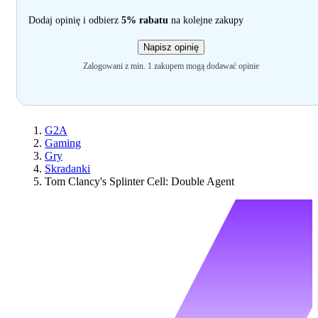
Dodaj opinię i odbierz
5% rabatu
na kolejne zakupy
Napisz opinię
Zalogowani z min. 1 zakupem mogą dodawać opinie
G2A
Gaming
Gry
Skradanki
Tom Clancy's Splinter Cell: Double Agent