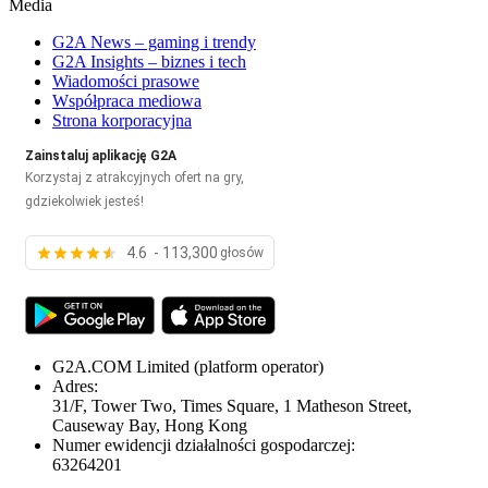
Media
G2A News – gaming i trendy
G2A Insights – biznes i tech
Wiadomości prasowe
Współpraca mediowa
Strona korporacyjna
Zainstaluj aplikację G2A
Korzystaj z atrakcyjnych ofert na gry,
gdziekolwiek jesteś!
4.6 - 113,300
głosów
G2A.COM Limited
(platform operator)
Adres:
31/F, Tower Two, Times Square, 1 Matheson Street,
Causeway Bay, Hong Kong
Numer ewidencji działalności gospodarczej:
63264201