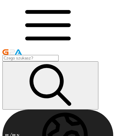
PL
PLN