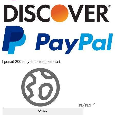
i ponad 200 innych metod płatności
PL
PLN
O nas