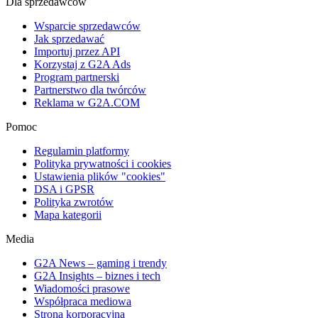
Dla sprzedawców
Wsparcie sprzedawców
Jak sprzedawać
Importuj przez API
Korzystaj z G2A Ads
Program partnerski
Partnerstwo dla twórców
Reklama w G2A.COM
Pomoc
Regulamin platformy
Polityka prywatności i cookies
Ustawienia plików "cookies"
DSA i GPSR
Polityka zwrotów
Mapa kategorii
Media
G2A News – gaming i trendy
G2A Insights – biznes i tech
Wiadomości prasowe
Współpraca mediowa
Strona korporacyjna