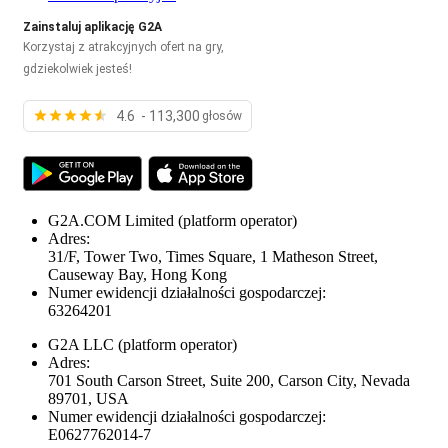
Zainstaluj aplikację G2A
Korzystaj z atrakcyjnych ofert na gry,
gdziekolwiek jesteś!
4.6 - 113,300
głosów
G2A.COM Limited
(platform operator)
Adres:
31/F, Tower Two, Times Square, 1 Matheson Street,
Causeway Bay, Hong Kong
Numer ewidencji działalności gospodarczej:
63264201
G2A LLC
(platform operator)
Adres:
701 South Carson Street, Suite 200, Carson City, Nevada
89701, USA
Numer ewidencji działalności gospodarczej:
E0627762014-7