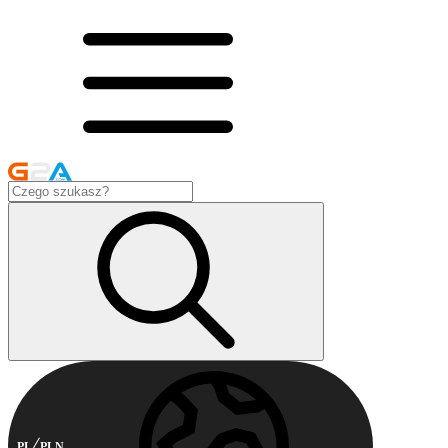
PL
PLN