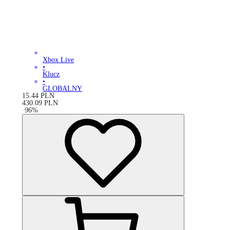
Xbox Live
•
Klucz
•
GLOBALNY
15.44
PLN
430.09
PLN
-
96
%