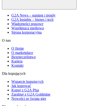
G2A News – gaming i trendy
G2A Insights – biznes i tech
Wiadomości prasowe
Współpraca mediowa
Strona korporacyjna
O nas
O firmie
O marketplace
Bezpieczeństwo
Kariera
Kontakt
Dla kupujących
Wsparcie kupujących
Jak kupować
Kupuj z G2A Plus
Zarabiaj z G2A Goldmine
Nowości ze świata gier