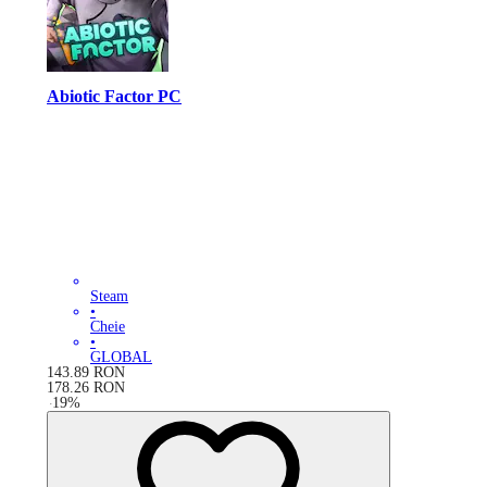
Abiotic Factor PC
Steam
•
Cheie
•
GLOBAL
143.89
RON
178.26
RON
-
19
%