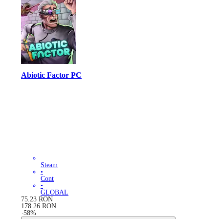
Abiotic Factor PC
Steam
•
Cont
•
GLOBAL
75.23
RON
178.26
RON
-
58
%