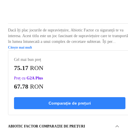
Loading...
Loading...
Loading...
Loading...
Loading
Dacă îți plac jocurile de supraviețuire, Abiotic Factor cu siguranță te va
interesa. Acest titlu este un joc fascinant de supraviețuire care te transport
în lumea întunecată a unui complex de cercetare subteran. Îți per...
Citește mai mult
Cel mai bun preț
75.17
RON
Preț cu
G2A Plus
67.78
RON
Comparaţie de prețuri
ABIOTIC FACTOR COMPARAŢIE DE PREȚURI