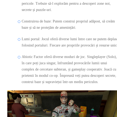
pericole. Trebuie să-l explorăm pentru a descoperi zone noi,
secrete și puzzle-uri.
Construirea de baze: Putem construi propriul adăpost, să creăm
baze și să ne protejăm de amenințări.
Lumi portal: Jocul oferă diverse lumi între care ne putem deplas
folosind portaluri. Fiecare are propriile provocări și resurse unic
Abiotic Factor oferă diverse moduri de joc. Singleplayer (Solo),
în care poți juca singur, înfruntând provocările lumii unui
complex de cercetare subteran, și gameplay cooperativ. Joacă cu
prietenii în modul co-op. Împreună veți putea descoperi secrete,
construi baze și supraviețui într-un mediu periculos.