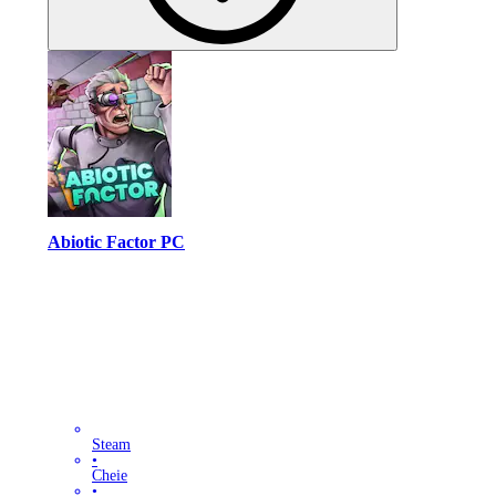
Abiotic Factor PC
Steam
•
Cheie
•