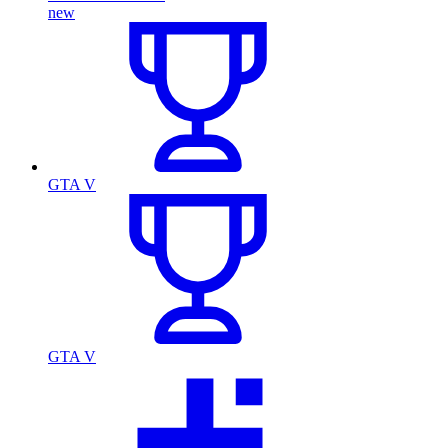
new
GTA V
GTA V