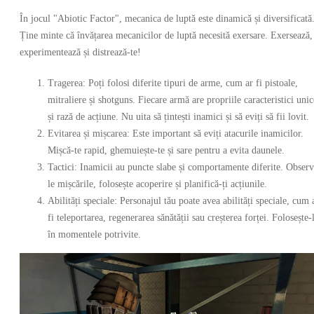
În jocul "Abiotic Factor", mecanica de luptă este dinamică și diversificată
Ține minte că învățarea mecanicilor de luptă necesită exersare. Exersează,
experimentează și distrează-te!
Tragerea: Poți folosi diferite tipuri de arme, cum ar fi pistoale,
mitraliere și shotguns. Fiecare armă are propriile caracteristici unic
și rază de acțiune. Nu uita să țintești inamici și să eviți să fii lovit.
Evitarea și mișcarea: Este important să eviți atacurile inamicilor.
Mișcă-te rapid, ghemuiește-te și sare pentru a evita daunele.
Tactici: Inamicii au puncte slabe și comportamente diferite. Observ
le mișcările, folosește acoperire și planifică-ți acțiunile.
Abilități speciale: Personajul tău poate avea abilități speciale, cum 
fi teleportarea, regenerarea sănătății sau creșterea forței. Folosește-
în momentele potrivite.