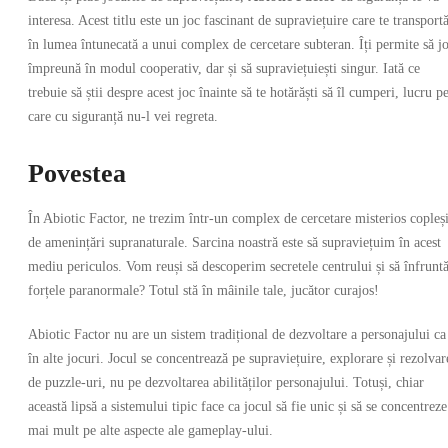
interesa. Acest titlu este un joc fascinant de supraviețuire care te transport
în lumea întunecată a unui complex de cercetare subteran. Îți permite să jo
împreună în modul cooperativ, dar și să supraviețuiești singur. Iată ce
trebuie să știi despre acest joc înainte să te hotărăști să îl cumperi, lucru p
care cu siguranță nu-l vei regreta.
Povestea
În Abiotic Factor, ne trezim într-un complex de cercetare misterios copleși
de amenințări supranaturale. Sarcina noastră este să supraviețuim în acest
mediu periculos. Vom reuși să descoperim secretele centrului și să înfrun
forțele paranormale? Totul stă în mâinile tale, jucător curajos!
Abiotic Factor nu are un sistem tradițional de dezvoltare a personajului ca
în alte jocuri. Jocul se concentrează pe supraviețuire, explorare și rezolvar
de puzzle-uri, nu pe dezvoltarea abilităților personajului. Totuși, chiar
această lipsă a sistemului tipic face ca jocul să fie unic și să se concentreze
mai mult pe alte aspecte ale gameplay-ului.