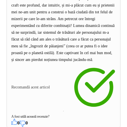
craft este profund, dar intuitiv, și mi-a plăcut cum eu și prietenii
mei ne-am unit pentru a construi o bază ciudată din tot felul de
mizerii pe care le-am strâns. Am petrecut ore întregi
experimentând cu diferite combinații! Lumea dinamică continuă
să ne surprindă, iar sistemul de trăsături ale personajului m-a
făcut să râd când am ales o trăsătură care a făcut ca personajul
meu să fie „îngrozit de păianjeni” (ceea ce ar putea fi o idee
proastă pe o planetă ostilă). Este captivant în cel mai bun mod,
și sincer am pierdut noțiunea timpului jucându-mă.
Recomandă acest articol
A fost utilă această recenzie?
0
0