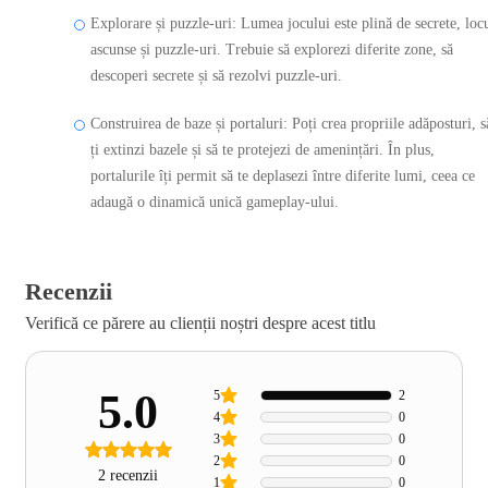
Explorare și puzzle-uri: Lumea jocului este plină de secrete, loc
ascunse și puzzle-uri. Trebuie să explorezi diferite zone, să
descoperi secrete și să rezolvi puzzle-uri.
Construirea de baze și portaluri: Poți crea propriile adăposturi, s
ți extinzi bazele și să te protejezi de amenințări. În plus,
portalurile îți permit să te deplasezi între diferite lumi, ceea ce
adaugă o dinamică unică gameplay-ului.
Recenzii
Verifică ce părere au clienții noștri despre acest titlu
5.0
5
2
4
0
3
0
2
0
2 recenzii
1
0