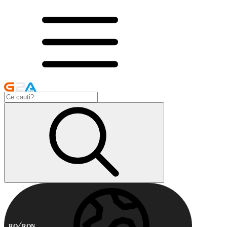
RO
RON