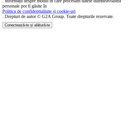
. Informații despre modul în care procesăm datele dumneavoastră
personale pot fi găsite în
Politica de confidențialitate și cookie-uri
. Drepturi de autor © G2A Group. Toate drepturile rezervate.
Conectează-te și alătură-te