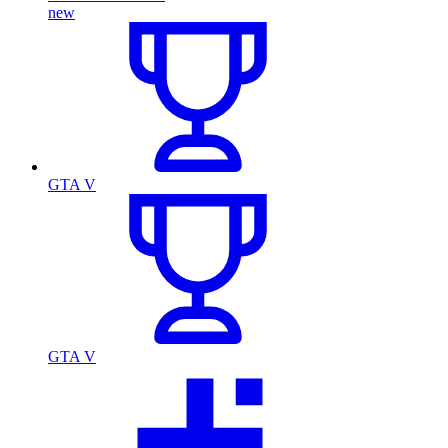
new
GTA V
GTA V