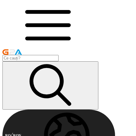
RO
RON