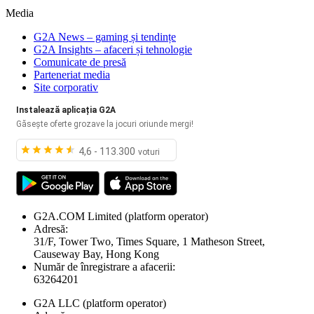
Media
G2A News – gaming și tendințe
G2A Insights – afaceri și tehnologie
Comunicate de presă
Parteneriat media
Site corporativ
Instalează aplicația G2A
Găsește oferte grozave la jocuri oriunde mergi!
4,6 - 113.300
voturi
G2A.COM Limited
(platform operator)
Adresă:
31/F, Tower Two, Times Square, 1 Matheson Street,
Causeway Bay, Hong Kong
Număr de înregistrare a afacerii:
63264201
G2A LLC
(platform operator)