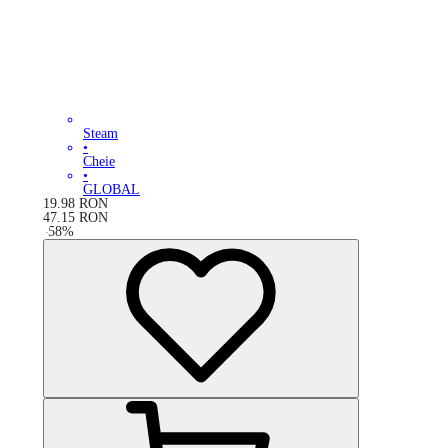
Steam
•
Cheie
•
GLOBAL
19.98
RON
47.15
RON
-
58
%