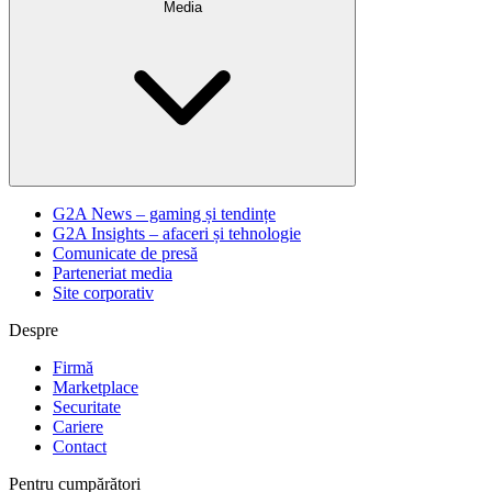
Media
G2A News – gaming și tendințe
G2A Insights – afaceri și tehnologie
Comunicate de presă
Parteneriat media
Site corporativ
Despre
Firmă
Marketplace
Securitate
Cariere
Contact
Pentru cumpărători