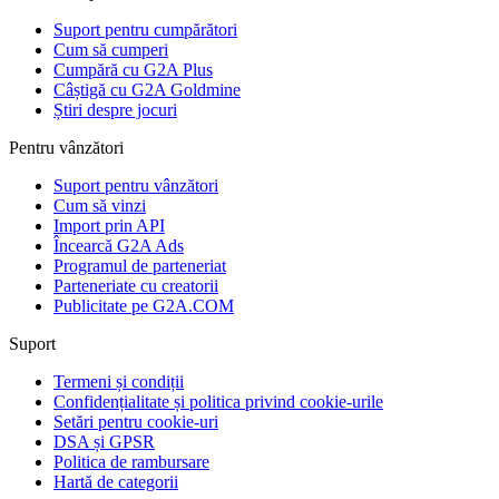
Suport pentru cumpărători
Cum să cumperi
Cumpără cu G2A Plus
Câștigă cu G2A Goldmine
Știri despre jocuri
Pentru vânzători
Suport pentru vânzători
Cum să vinzi
Import prin API
Încearcă G2A Ads
Programul de parteneriat
Parteneriate cu creatorii
Publicitate pe G2A.COM
Suport
Termeni și condiții
Confidențialitate și politica privind cookie-urile
Setări pentru cookie-uri
DSA și GPSR
Politica de rambursare
Hartă de categorii