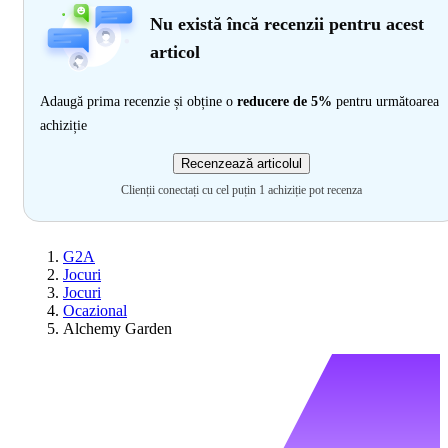
Nu există încă recenzii pentru acest
articol
Adaugă prima recenzie și obține o
reducere de 5%
pentru următoarea
achiziție
Recenzează articolul
Clienții conectați cu cel puțin 1 achiziție pot recenza
G2A
Jocuri
Jocuri
Ocazional
Alchemy Garden