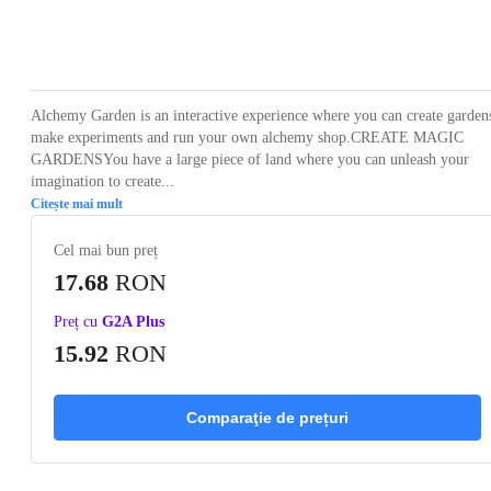
Loading...
Loading...
Loading...
Loading...
Loading
Alchemy Garden is an interactive experience where you can create garden
make experiments and run your own alchemy shop.CREATE MAGIC
GARDENSYou have a large piece of land where you can unleash your
imagination to create...
Citește mai mult
Cel mai bun preț
17.68
RON
Preț cu
G2A Plus
15.92
RON
Comparaţie de prețuri