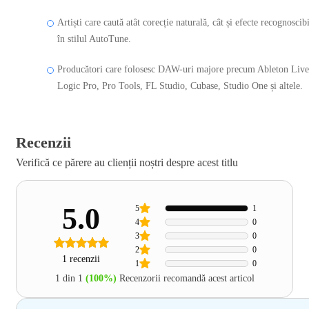
Artiști care caută atât corecție naturală, cât și efecte recognoscib
în stilul AutoTune.
Producători care folosesc DAW-uri majore precum Ableton Live
Logic Pro, Pro Tools, FL Studio, Cubase, Studio One și altele.
Recenzii
Verifică ce părere au clienții noștri despre acest titlu
5.0
5
1
4
0
3
0
2
0
1 recenzii
1
0
1 din 1
(100%)
Recenzorii recomandă acest articol