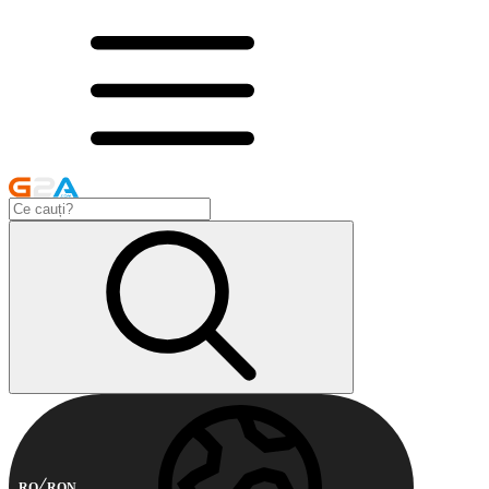
RO
RON