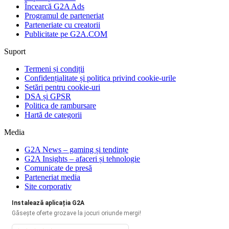
Încearcă G2A Ads
Programul de parteneriat
Parteneriate cu creatorii
Publicitate pe G2A.COM
Suport
Termeni și condiții
Confidențialitate și politica privind cookie-urile
Setări pentru cookie-uri
DSA și GPSR
Politica de rambursare
Hartă de categorii
Media
G2A News – gaming și tendințe
G2A Insights – afaceri și tehnologie
Comunicate de presă
Parteneriat media
Site corporativ
Instalează aplicația G2A
Găsește oferte grozave la jocuri oriunde mergi!