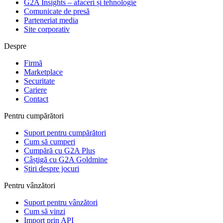
G2A Insights – afaceri și tehnologie
Comunicate de presă
Parteneriat media
Site corporativ
Despre
Firmă
Marketplace
Securitate
Cariere
Contact
Pentru cumpărători
Suport pentru cumpărători
Cum să cumperi
Cumpără cu G2A Plus
Câștigă cu G2A Goldmine
Știri despre jocuri
Pentru vânzători
Suport pentru vânzători
Cum să vinzi
Import prin API