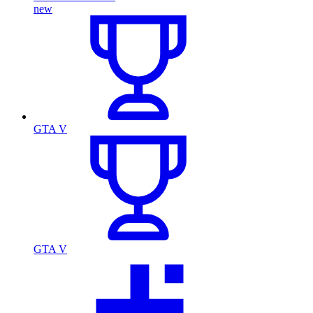
new
GTA V
GTA V