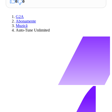
0
0
G2A
Abonamente
Muzică
Auto-Tune Unlimited