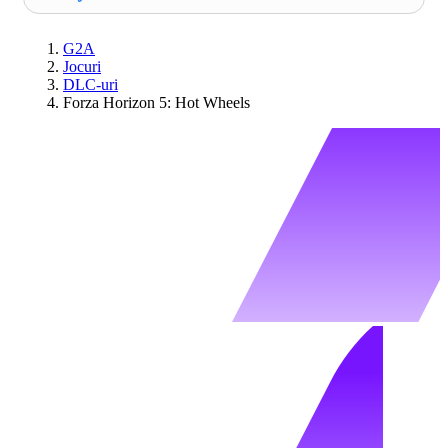
G2A
Jocuri
DLC-uri
Forza Horizon 5: Hot Wheels