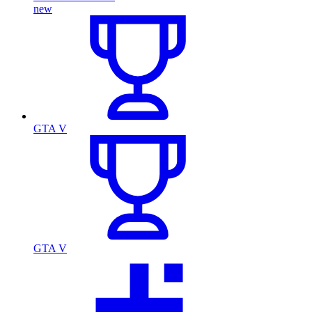
new
GTA V
GTA V