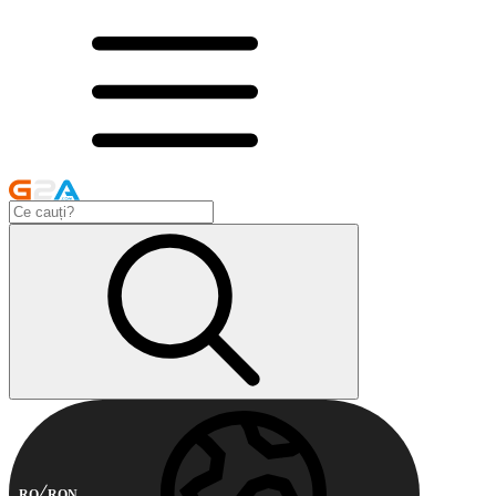
RO
RON