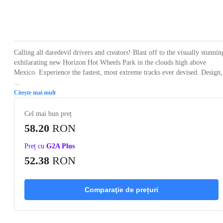
Loading...
Loading...
Loading...
Loading...
Loading
Calling all daredevil drivers and creators! Blast off to the visually stunnin
exhilarating new Horizon Hot Wheels Park in the clouds high above
Mexico. Experience the fastest, most extreme tracks ever devised. Design,
...
Citește mai mult
Cel mai bun preț
58.20
RON
Preț cu
G2A Plus
52.38
RON
Comparaţie de prețuri