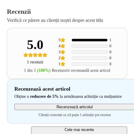
Recenzii
Verifică ce părere au clienții noștri despre acest titlu
5.0
5
1
4
0
3
0
2
0
1 recenzii
1
0
1 din 1
(100%)
Recenzorii recomandă acest articol
Recenzează acest articol
Obține o
reducere de 5%
la următoarea achiziție ca mulțumire
Recenzează articolul
Clienții conectați cu cel puțin 1 achiziție pot recenza
Cele mai recente