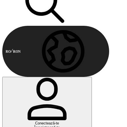
RO
RON
Conectează-te