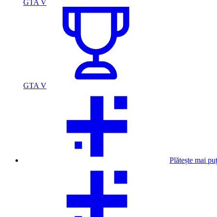
GTA V
GTA V
Plătește mai pu