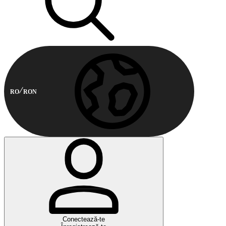
RO
RON
Conectează-te