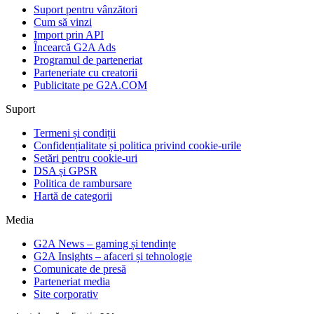
Suport pentru vânzători
Cum să vinzi
Import prin API
Încearcă G2A Ads
Programul de parteneriat
Parteneriate cu creatorii
Publicitate pe G2A.COM
Suport
Termeni și condiții
Confidențialitate și politica privind cookie-urile
Setări pentru cookie-uri
DSA și GPSR
Politica de rambursare
Hartă de categorii
Media
G2A News – gaming și tendințe
G2A Insights – afaceri și tehnologie
Comunicate de presă
Parteneriat media
Site corporativ