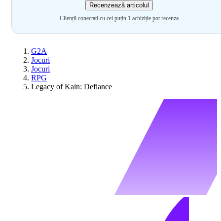
Recenzează articolul
Clienții conectați cu cel puțin 1 achiziție pot recenza
G2A
Jocuri
Jocuri
RPG
Legacy of Kain: Defiance