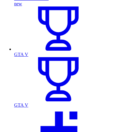
new
GTA V
GTA V