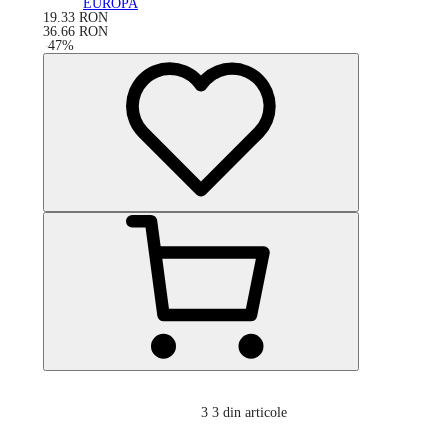
EUROPA
19.33
RON
36.66
RON
-
47
%
3
3 din articole