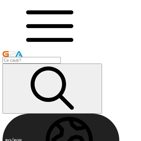
RO
RON