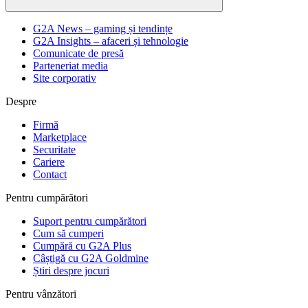
G2A News – gaming și tendințe
G2A Insights – afaceri și tehnologie
Comunicate de presă
Parteneriat media
Site corporativ
Despre
Firmă
Marketplace
Securitate
Cariere
Contact
Pentru cumpărători
Suport pentru cumpărători
Cum să cumperi
Cumpără cu G2A Plus
Câștigă cu G2A Goldmine
Știri despre jocuri
Pentru vânzători