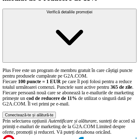
Verifică detaliile promoției
Plus Free este un program de membru gratuit în care câștigi puncte
pentru produsele cumpărate pe G2A.COM.
Fiecare
100 puncte = 1 EUR
pe care îl poți folosi pentru a reduce
totalul următoarei comenzi. Punctele sunt active pentru
365 de zile
.
Fiecare persoană nouă care se abonează la e-mailurile de marketing
primește un
cod de reducere de 11%
de utilizat o singură dată pe
G2A.COM. Îl vei primi pe e-mail.
Conectează-te și alătură-te
Prin selectarea opțiunii
Autentificare și alăturare
, sunteți de acord să
primiți e-mailuri de marketing de la G2A.COM Limited despre
oferte, promoții și reduceri. Vă puteți dezabona oricând.