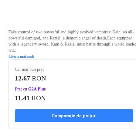
Loading...
Loading...
Loading...
Loading...
Loading
Take control of two powerful and highly evolved vampires: Kain, an all-
powerful demigod, and Raziel, a demonic angel of death.Each equipped
with a legendary sword, Kain & Raziel must battle through a world loade
wit...
Citește mai mult
Cel mai bun preț
12.67
RON
Preț cu
G2A Plus
11.41
RON
Comparaţie de prețuri