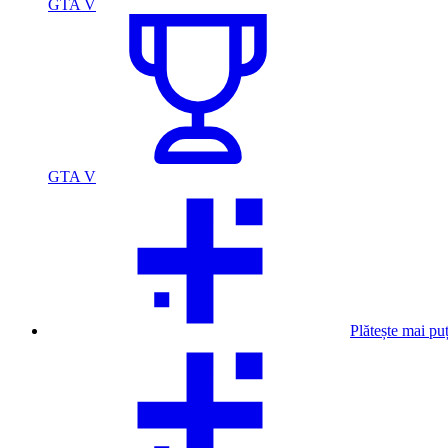
GTA V
GTA V
Plătește mai pu