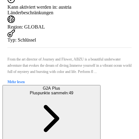
Kann aktiviert werden in:
austria
Länderbeschränkungen
Region
:
GLOBAL
Typ
:
Schlüssel
From the art director of Journey and Flower, ABZU is a beautiful underwater
adventure that evokes the dream of diving.Immerse yourself in a vibrant ocean world
full of mystery and bursting with color and life. Perform fl ...
Mehr lesen
G2A Plus
Pluspunkte sammeln:
49