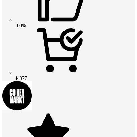
100%
44377