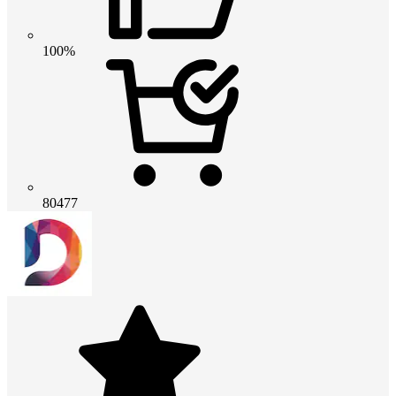
100%
80477