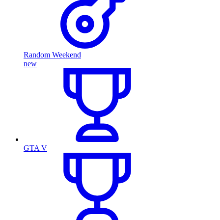
Random Weekend
new
GTA V